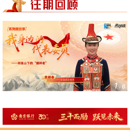
1
6
/