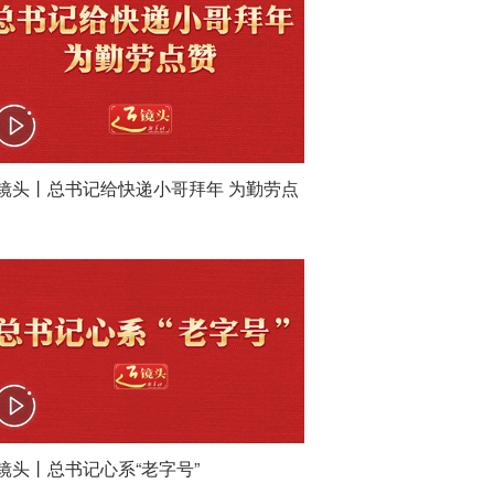
镜头丨总书记给快递小哥拜年 为勤劳点
镜头丨总书记心系“老字号”