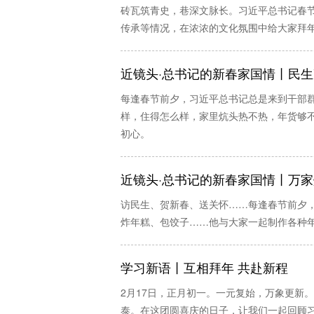
砖瓦筑青史，巷深文脉长。习近平总书记春
传承等情况，在浓浓的文化氛围中给大家拜
近镜头·总书记的新春家国情丨民
每逢春节前夕，习近平总书记总是来到干部
样，住得怎么样，家里炕头热不热，年货够不
初心。
近镜头·总书记的新春家国情丨万
访民生、贺新春、送关怀……每逢春节前夕
炸年糕、包饺子……他与大家一起制作各种
学习新语丨互相拜年 共赴新程
2月17日，正月初一。一元复始，万象更新。
泰。在这团圆喜庆的日子，让我们一起回顾习