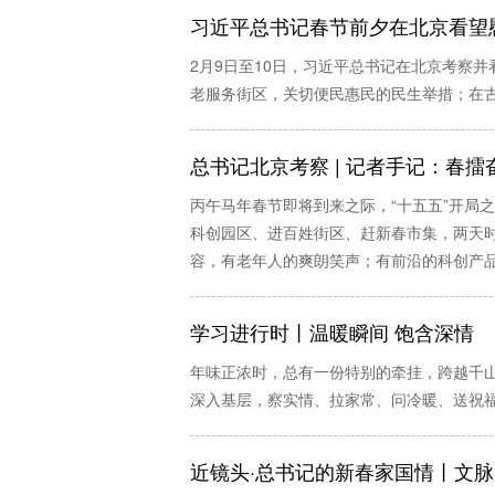
习近平总书记春节前夕在北京看望
2月9日至10日，习近平总书记在北京考察
老服务街区，关切便民惠民的民生举措；在
总书记北京考察 | 记者手记：春
丙午马年春节即将到来之际，“十五五”开局
科创园区、进百姓街区、赶新春市集，两天
容，有老年人的爽朗笑声；有前沿的科创产
学习进行时丨温暖瞬间 饱含深情
年味正浓时，总有一份特别的牵挂，跨越千
深入基层，察实情、拉家常、问冷暖、送祝
近镜头·总书记的新春家国情丨文