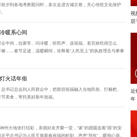
节前夕到各地考察慰问时，多次走进古城古巷，关心传统文化保护
年。
视
层
生冷暖系心间
群众中间，拉家常、问冷暖，听民声、送祝福。老百姓吃得怎么
够……春节足迹，温暖瞬间，诠释着“人民至上”的执政理念与拳拳
家灯火话年俗
，总书记总会到人民群众中，把殷切祝福融入当地民俗。打糍粑、
近
年节美食，寄托美好新年祝福。
年
神州大地张灯结彩，亲朋好友齐聚一堂，“家”的团圆连着“国”的安
近平总书记与人民互致新春祝福的时刻，声声“拜年”，暖彻心扉。