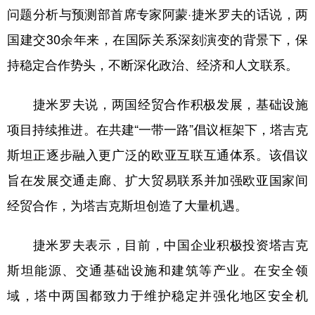
问题分析与预测部首席专家阿蒙·捷米罗夫的话说，两
学术中国
乡村振兴
银龄
溯源中国
国建交30余年来，在国际关系深刻演变的背景下，保
城市
旅游
能源
会展
持稳定合作势头，不断深化政治、经济和人文联系。
彩票
娱乐
时尚
悦读
捷米罗夫说，两国经贸合作积极发展，基础设施
公益
一带一路
亚太网
上市公司
项目持续推进。在共建“一带一路”倡议框架下，塔吉克
文化产业
斯坦正逐步融入更广泛的欧亚互联互通体系。该倡议
旨在发展交通走廊、扩大贸易联系并加强欧亚国家间
地方频道
经贸合作，为塔吉克斯坦创造了大量机遇。
北京
天津
河北
山西
捷米罗夫表示，目前，中国企业积极投资塔吉克
辽宁
吉林
上海
江苏
斯坦能源、交通基础设施和建筑等产业。在安全领
浙江
安徽
福建
江西
域，塔中两国都致力于维护稳定并强化地区安全机