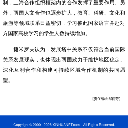
山东
河南
湖北
湖南
制，上海合作组织框架内的合作发挥了重要作用。另
外，两国人文合作也逐步扩大，教育、科研、文化和
广东
广西
海南
重庆
旅游等领域联系日益密切，学习彼此国家语言并赴对
四川
贵州
云南
西藏
方国家高校学习的学生人数持续增加。
陕西
甘肃
青海
宁夏
捷米罗夫认为，发展塔中关系不仅符合当前国际
新疆
内蒙古
黑龙江
关系发展现实，也体现出两国致力于维护地区稳定、
深化互利合作和构建可持续区域合作机制的共同愿
多语种频道
望。
English
Español
Français
عربى
Русский язык
日本語
한국어
【责任编辑:邱丽芳】
Deutsch
Português
Copyright © 2000 - 2026 XINHUANET.com All Rights Reserved.