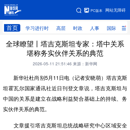
手机版
网站无障碍
PC版本
网站地图
首页
学习进行时
高层
时政
人事
国际
财
全球瞭望丨塔吉克斯坦专家：塔中关系
学习进行时
高层
时政
人事
堪称务实伙伴关系的典范
国际
财经
网评
港澳
2026-05-11 21:51:46
来源：新华网
台湾
思客智库
全球连线
教育
新华社杜尚别5月11日电（记者安晓萌）塔吉克斯
科技
科创
量子
体育
坦霍瓦尔国家通讯社近日刊登文章说，塔吉克斯坦与
文化
书画
健康
军事
中国的关系是建立在战略利益契合基础上的持续、务
访谈
视频
图片
政务
实伙伴关系的典范。
法律
中央文件
金融
汽车
文章援引塔吉克斯坦总统战略研究中心区域安全
食品
人居
信息化
数字经济