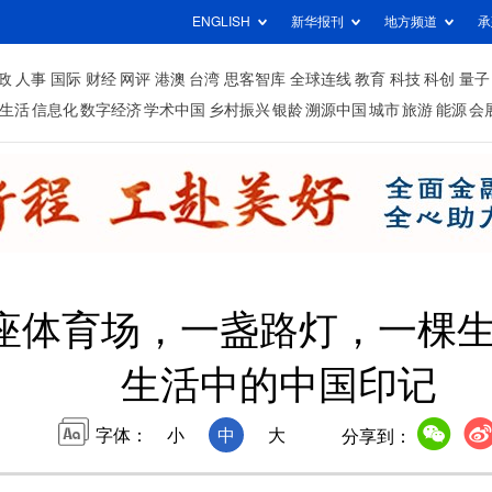
ENGLISH
新华报刊
地方频道
承
政
人事
国际
财经
网评
港澳
台湾
思客智库
全球连线
教育
科技
科创
量子
生活
信息化
数字经济
学术中国
乡村振兴
银龄
溯源中国
城市
旅游
能源
会
座体育场，一盏路灯，一棵
生活中的中国印记
字体：
小
中
大
分享到：