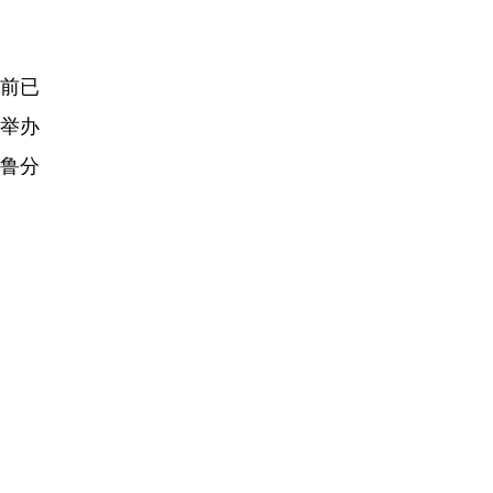
前已
年举办
瑙鲁分