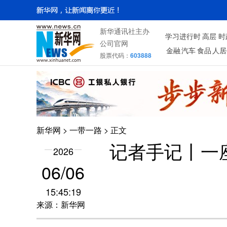
新华通讯社主办
学习进行时
高层
时
公司官网
金融
汽车
食品
人居
股票代码：
603888
新华网
>
一带一路
> 正文
记者手记丨一
2026
06/06
15:45:19
来源：新华网