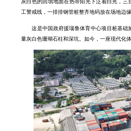
灰白色的回填地面在热带阳光下泛着白光，三
工警戒线，一排排钢管桩整齐地码放在场地边
这是中国政府援瑙鲁体育中心项目桩基础施
量灰白色珊瑚石柱和深坑。如今，一座现代化体