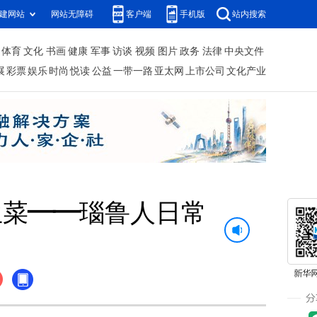
建网站
网站无障碍
客户端
手机版
站内搜索
体育
文化
书画
健康
军事
访谈
视频
图片
政务
法律
中央文件
展
彩票
娱乐
时尚
悦读
公益
一带一路
亚太网
上市公司
文化产业
生菜——瑙鲁人日常