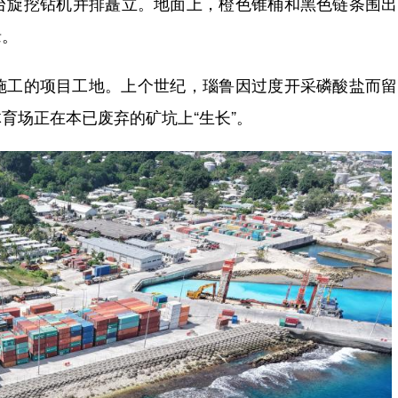
台旋挖钻机并排矗立。地面上，橙色锥桶和黑色链条围出
缘。
工的项目工地。上个世纪，瑙鲁因过度开采磷酸盐而留
育场正在本已废弃的矿坑上“生长”。