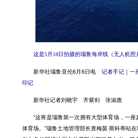
这是5月18日拍摄的瑙鲁海岸线（无人机照片
新华社瑙鲁亚伦6月6日电
记者手记｜一
印记
新华社记者刘晓宇 齐紫剑 张淑惠
“这将是瑙鲁第一次拥有大型体育场，一座真
体育场。”瑙鲁土地管理部长查梅茵·斯科蒂站