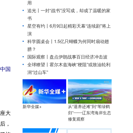
用
追光丨
一封“战书”没写成，却成了温暖的家
书
星空有约丨
6月9日起精彩天幕“连续剧”将上
演
科学圆桌会丨1.5亿只蝴蝶为何同时扇动翅
膀？
国际观察丨
盘点伊朗战事百日经济冲击波
全球瞭望丨霍尔木兹海峡“梗阻”或致油轮利
中国
润“过山车”
从“退养还滩”到“苇绿鹤
新华全媒+
座大
归”——辽东湾海岸生态
修复观察
身后，