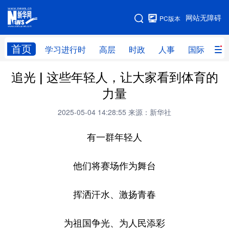
手机版
网站无障碍
PC版本
网站地图
首页
学习进行时
高层
时政
人事
国际
财
追光 | 这些年轻人，让大家看到体育的
学习进行时
高层
时政
人事
力量
国际
财经
网评
港澳
2025-05-04 14:28:55
来源：新华社
台湾
思客智库
全球连线
教育
有一群年轻人
科技
科创
量子
体育
文化
书画
健康
军事
他们将赛场作为舞台
访谈
视频
图片
政务
挥洒汗水、激扬青春
法律
中央文件
金融
汽车
为祖国争光、为人民添彩
食品
人居
信息化
数字经济