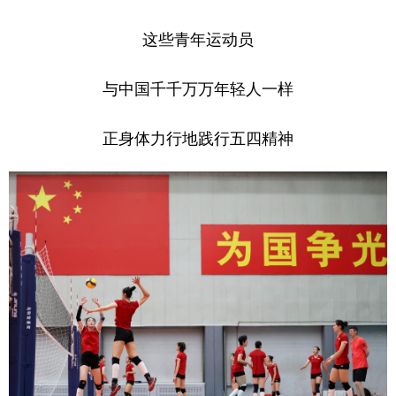
学术中国
乡村振兴
银龄
溯源中国
这些青年运动员
城市
旅游
能源
会展
与中国千千万万年轻人一样
彩票
娱乐
时尚
悦读
正身体力行地践行五四精神
公益
一带一路
亚太网
上市公司
文化产业
地方频道
北京
天津
河北
山西
辽宁
吉林
上海
江苏
浙江
安徽
福建
江西