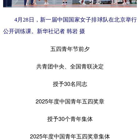
山东
河南
湖北
湖南
广东
广西
海南
重庆
4月28日，新一届中国国家女子排球队在北京举行
四川
贵州
云南
西藏
公开训练课。新华社记者 韩岩 摄
陕西
甘肃
青海
宁夏
五四青年节前夕
新疆
内蒙古
黑龙江
共青团中央、全国青联决定
多语种频道
授予30名同志
English
Español
Français
عربى
2025年度中国青年五四奖章
Русский язык
日本語
한국어
Deutsch
Português
授予30个青年集体
2025年度中国青年五四奖章集体