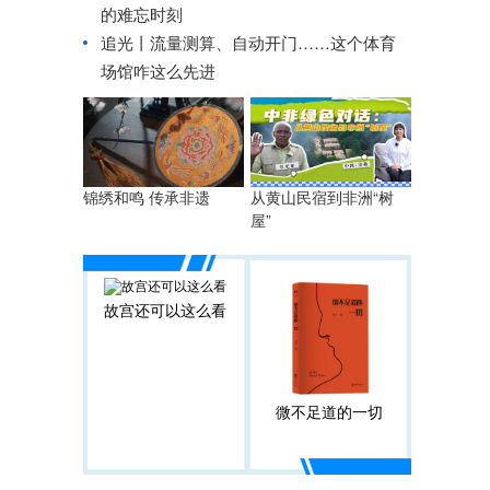
的难忘时刻
追光丨
流量测算、自动开门……这个体育
场馆咋这么先进
锦绣和鸣 传承非遗
从黄山民宿到非洲“树
屋”
故宫还可以这么看
微不足道的一切