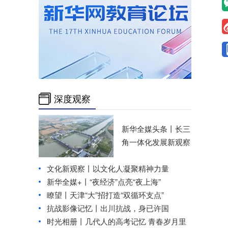
深度观察
新华全媒头条丨
长三
角一体化发展新观察
文化新观察丨
以文化人凝聚精神力量
新华全媒+丨
“夜经济”点亮“夜上海”
瞭望丨天津“大”招打造“双循环支点”
抗战影像记忆丨出川抗战，身已许国
时光相册丨几代人的高考记忆 青春岁月里