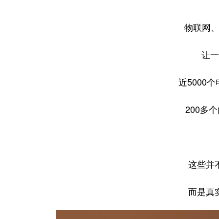
物联网、
让一
近5000
200多
这些并
而是真