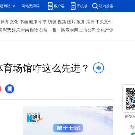
建网站
网站无障碍
客户端
手机版
站内搜索
体育
文化
书画
健康
军事
访谈
视频
图片
政务
法律
中央文件
展
彩票
娱乐
时尚
悦读
公益
一带一路
亚太网
上市公司
文化产业
体育场馆咋这么先进？