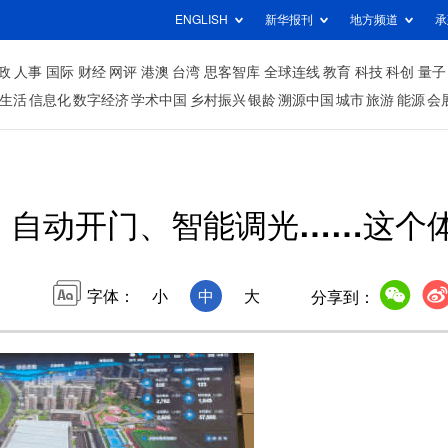
ENGLISH
新华报刊
地方频道
承
政
人事
国际
财经
网评
港澳
台湾
思客智库
全球连线
教育
科技
科创
量子
生活
信息化
数字经济
学术中国
乡村振兴
银龄
溯源中国
城市
旅游
能源
会
算、自动开门、智能调光……这个
字体：
小
中
大
分享到：