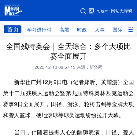
手机版
网站无障碍
PC版本
网站地图
首页
学习进行时
高层
时政
人事
国际
财
全国残特奥会｜全天综合：多个大项比
学习进行时
高层
时政
人事
赛全面展开
国际
财经
网评
港澳
2025-12-10 09:57:13
来源：新华网
台湾
思客智库
全球连线
教育
新华社广州12月9日电（记者郑昕、黄耀漫）全国
科技
科创
量子
体育
第十二届残疾人运动会暨第九届特殊奥林匹克运动会
文化
书画
健康
军事
赛事9日全面展开，田径、游泳、轮椅击剑等金牌大项
访谈
视频
图片
政务
和聋人篮球、硬地滚球等球类运动纷纷拉开大幕。
法律
中央文件
金融
汽车
当日，伴随着提振人心的醒狮表演，田径、聋人
食品
人居
信息化
数字经济