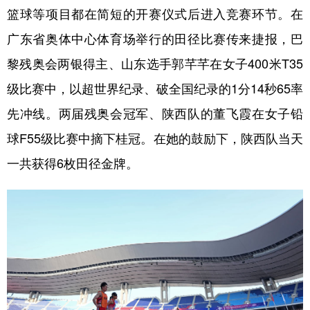
篮球等项目都在简短的开赛仪式后进入竞赛环节。在
学术中国
乡村振兴
银龄
溯源中国
广东省奥体中心体育场举行的田径比赛传来捷报，巴
城市
旅游
能源
会展
黎残奥会两银得主、山东选手郭芊芊在女子400米T35
彩票
娱乐
时尚
悦读
级比赛中，以超世界纪录、破全国纪录的1分14秒65率
先冲线。两届残奥会冠军、陕西队的董飞霞在女子铅
公益
一带一路
亚太网
上市公司
球F55级比赛中摘下桂冠。在她的鼓励下，陕西队当天
文化产业
一共获得6枚田径金牌。
地方频道
北京
天津
河北
山西
辽宁
吉林
上海
江苏
浙江
安徽
福建
江西