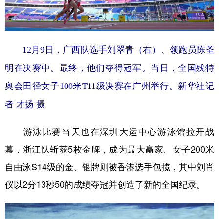
山东
河南
湖北
湖南
广东
广西
海南
重庆
四川
贵州
云南
西藏
12月9日，广西队选手刘翠青（右）、领跑员陈圣
陕西
甘肃
青海
宁夏
明在决赛中。最终，他们夺得冠军。当日，全国残特
新疆
内蒙古
黑龙江
奥会田径女子100米T11级决赛在广州举行。新华社记
者 才扬 摄
多语种频道
游泳比赛当天也在深圳大运中心游泳馆拉开战
English
Español
Français
عربى
幕，浙江队斩获5枚金牌，成为最大赢家。女子200米
Русский язык
日本語
한국어
自由泳S14级的金、银牌则被香港选手包揽，其中刘肖
仪以2分13秒50的成绩夺冠并创造了新的全国纪录。
Deutsch
Português