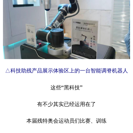
山东
河南
湖北
湖南
广东
广西
海南
重庆
四川
贵州
云南
西藏
陕西
甘肃
青海
宁夏
新疆
内蒙古
黑龙江
△科技助残产品展示体验区上的一台智能调脊机器人
多语种频道
English
Español
Français
عربى
这些“黑科技”
Русский язык
日本語
한국어
有不少其实已经运用在了
Deutsch
Português
本届残特奥会运动员们比赛、训练