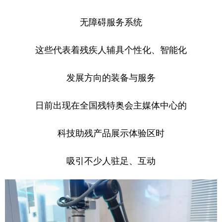
学术中国
乡村振兴
银龄
溯源中国
无障碍服务系统
城市
旅游
能源
会展
这些代表着残疾人辅具个性化、智能化
彩票
娱乐
时尚
悦读
发展方向的装备与服务
公益
一带一路
亚太网
上市公司
文化产业
日前出现在全国残特奥会主媒体中心的
科技助残产品展示体验区时
地方频道
吸引不少人驻足、互动
北京
天津
河北
山西
辽宁
吉林
上海
江苏
浙江
安徽
福建
江西