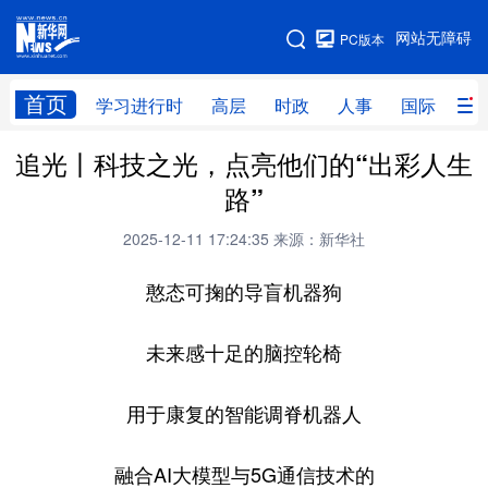
手机版
网站无障碍
PC版本
网站地图
首页
学习进行时
高层
时政
人事
国际
财
追光丨科技之光，点亮他们的“出彩人生
学习进行时
高层
时政
人事
路”
国际
财经
网评
港澳
2025-12-11 17:24:35
来源：新华社
台湾
思客智库
全球连线
教育
憨态可掬的
导盲机器狗
科技
科创
量子
体育
文化
书画
健康
军事
未来感十足的
脑控轮椅
访谈
视频
图片
政务
用于康复的
智能调脊机器人
法律
中央文件
金融
汽车
融合AI大模型与5G通信技术的
食品
人居
信息化
数字经济