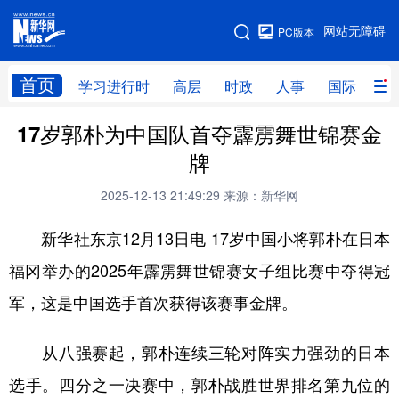
手机版
网站无障碍
PC版本
网站地图
首页
学习进行时
高层
时政
人事
国际
财
17岁郭朴为中国队首夺霹雳舞世锦赛金
学习进行时
高层
时政
人事
牌
国际
财经
网评
港澳
2025-12-13 21:49:29
来源：新华网
台湾
思客智库
全球连线
教育
新华社东京12月13日电 17岁中国小将郭朴在日本
科技
科创
量子
体育
福冈举办的2025年霹雳舞世锦赛女子组比赛中夺得冠
文化
书画
健康
军事
军，这是中国选手首次获得该赛事金牌。
访谈
视频
图片
政务
从八强赛起，郭朴连续三轮对阵实力强劲的日本
法律
中央文件
金融
汽车
选手。四分之一决赛中，郭朴战胜世界排名第九位的
食品
人居
信息化
数字经济