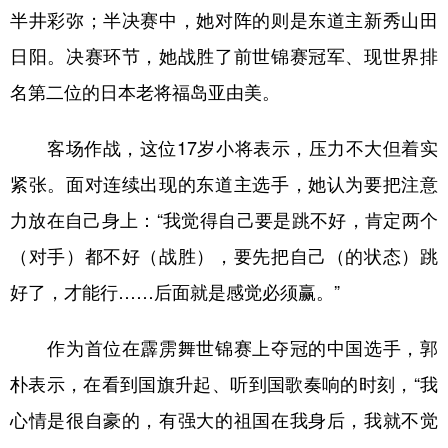
半井彩弥；半决赛中，她对阵的则是东道主新秀山田
学术中国
乡村振兴
银龄
溯源中国
日阳。决赛环节，她战胜了前世锦赛冠军、现世界排
城市
旅游
能源
会展
名第二位的日本老将福岛亚由美。
彩票
娱乐
时尚
悦读
客场作战，这位17岁小将表示，压力不大但着实
公益
一带一路
亚太网
上市公司
紧张。面对连续出现的东道主选手，她认为要把注意
文化产业
力放在自己身上：“我觉得自己要是跳不好，肯定两个
（对手）都不好（战胜），要先把自己（的状态）跳
地方频道
好了，才能行……后面就是感觉必须赢。”
北京
天津
河北
山西
作为首位在霹雳舞世锦赛上夺冠的中国选手，郭
辽宁
吉林
上海
江苏
朴表示，在看到国旗升起、听到国歌奏响的时刻，“我
浙江
安徽
福建
江西
心情是很自豪的，有强大的祖国在我身后，我就不觉