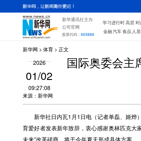
新华通讯社主办
学习进行时
高层
时
公司官网
金融
汽车
食品
人居
股票代码：
603888
新华网
>
体育
> 正文
国际奥委会主
2026
01/02
09:27:08
来源：新华网
新华社日内瓦1月1日电（记者单磊、姬烨）在
育爱好者发表新年致辞，衷心感谢奥林匹克大
未来”改革磋商，将于今年夏天形成具体方案。