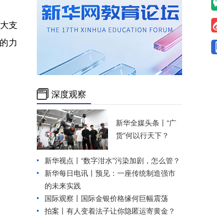
大支
的力
深度观察
新华全媒头条丨
“广
货”何以行天下？
新华视点丨
“数字泔水”污染加剧，怎么管？
新华每日电讯丨
预见：一座传统制造强市
的未来实践
国际观察丨
国际金银价格缘何巨幅震荡
拍案丨有人变着法子让你隐匿运寄黄金？