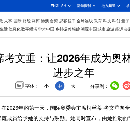
ENGLISH
新华报刊
地方频道
承
政
人事
国际
财经
网评
港澳
台湾
思客智库
全球连线
教育
科技
科创
量子
生活
信息化
数字经济
学术中国
乡村振兴
银龄
溯源中国
城市
旅游
能源
会
席考文垂：让2026年成为奥
进步之年
字体：
小
中
大
分享到：
2026年的第一天，国际奥委会主席柯丝蒂·考文垂向
家庭成员给予她的支持与鼓励。她同时宣布，由她推动的