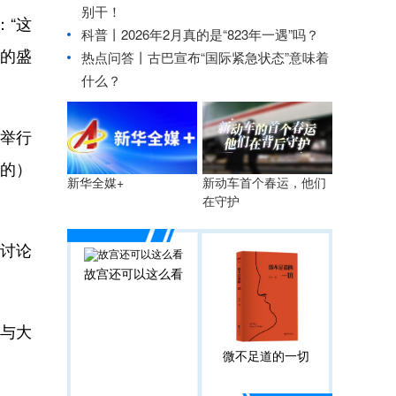
别干！
：“这
科普丨2026年2月真的是“823年一遇”吗？
的盛
热点问答丨古巴宣布“国际紧急状态”意味着
什么？
尔举行
经的）
新动车首个春运，他们
新华全媒+
在守护
。讨论
故宫还可以这么看
续与大
微不足道的一切