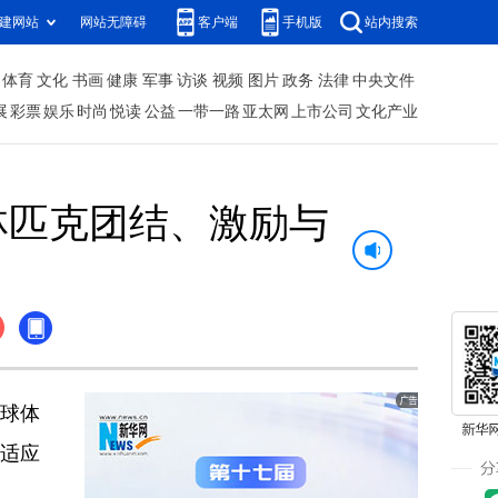
建网站
网站无障碍
客户端
手机版
站内搜索
体育
文化
书画
健康
军事
访谈
视频
图片
政务
法律
中央文件
展
彩票
娱乐
时尚
悦读
公益
一带一路
亚太网
上市公司
文化产业
林匹克团结、激励与
全球体
“适应