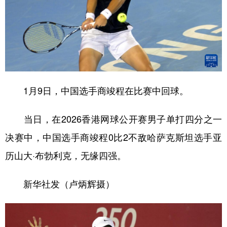
山东
河南
湖北
湖南
广东
广西
海南
重庆
四川
贵州
云南
西藏
陕西
甘肃
青海
宁夏
新疆
内蒙古
黑龙江
1月9日，中国选手商竣程在比赛中回球。
当日，在2026香港网球公开赛男子单打四分之一
多语种频道
决赛中，中国选手商竣程0比2不敌哈萨克斯坦选手亚
English
Español
Français
عربى
历山大·布勃利克，无缘四强。
Русский язык
日本語
한국어
新华社发（卢炳辉摄）
Deutsch
Português