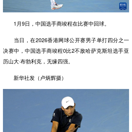
学术中国
乡村振兴
银龄
溯源中国
1月9日，中国选手商竣程在比赛中回球。
城市
旅游
能源
会展
彩票
娱乐
时尚
悦读
当日，在2026香港网球公开赛男子单打四分之一
公益
一带一路
亚太网
上市公司
决赛中，中国选手商竣程0比2不敌哈萨克斯坦选手亚
历山大·布勃利克，无缘四强。
文化产业
新华社发（卢炳辉摄）
地方频道
北京
天津
河北
山西
辽宁
吉林
上海
江苏
浙江
安徽
福建
江西