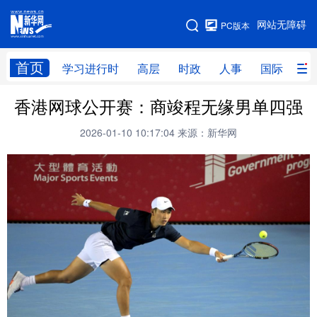
手机版
网站无障碍
PC版本
网站地图
首页
学习进行时
高层
时政
人事
国际
财
香港网球公开赛：商竣程无缘男单四强
学习进行时
高层
时政
人事
2026-01-10 10:17:04
来源：新华网
国际
财经
网评
港澳
台湾
思客智库
全球连线
教育
科技
科创
量子
体育
文化
书画
健康
军事
访谈
视频
图片
政务
法律
中央文件
金融
汽车
食品
人居
信息化
数字经济