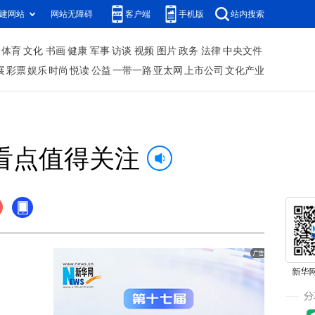
建网站
网站无障碍
客户端
手机版
站内搜索
体育
文化
书画
健康
军事
访谈
视频
图片
政务
法律
中央文件
展
彩票
娱乐
时尚
悦读
公益
一带一路
亚太网
上市公司
文化产业
看点值得关注