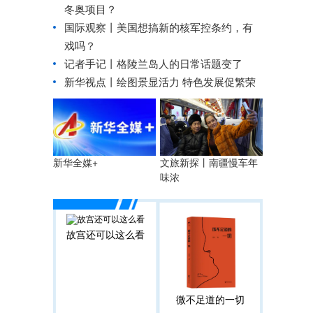
冬奥项目？
国际观察丨
美国想搞新的核军控条约，有
戏吗？
记者手记丨格陵兰岛人的日常话题变了
新华视点丨
绘图景显活力 特色发展促繁荣
文旅新探丨南疆慢车年
新华全媒+
味浓
故宫还可以这么看
微不足道的一切