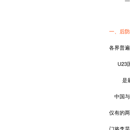
一、后防
各界普遍
U2
是
中国与
仅有的两
门将李昊