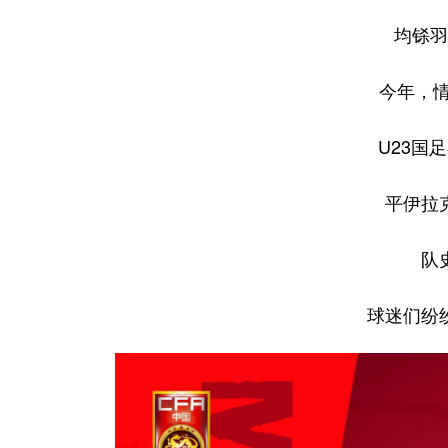
均铩羽
今年，情
U23国
平伊拉
队
球迷们纷