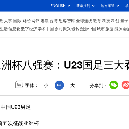
ENGLISH
新华报刊
地方频道
承
政
人事
国际
财经
网评
港澳
台湾
思客智库
全球连线
教育
科技
科创
量子
生活
信息化
数字经济
学术中国
乡村振兴
银龄
溯源中国
城市
旅游
能源
会
洲杯八强赛：U23国足三大
字体：
小
中
大
分享到：
中国U23男足
前五次征战亚洲杯