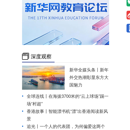
深度观察
新华全媒头条丨
新年
外交热潮彰显东方大
国魅力
全球连线丨
在海拔3700米的“云上球场”踢一
场“村超”
香港故事丨
智能漂书机“漂”出香港阅读新风
景
追光丨
一个人的代表团，为何偏爱这两个