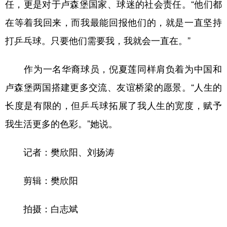
山东
河南
湖北
湖南
任，更是对于卢森堡国家、球迷的社会责任。“他们都
在等着我回来，而我最能回报他们的，就是一直坚持
广东
广西
海南
重庆
打乒乓球。只要他们需要我，我就会一直在。”
四川
贵州
云南
西藏
陕西
甘肃
青海
宁夏
作为一名华裔球员，倪夏莲同样肩负着为中国和
卢森堡两国搭建更多交流、友谊桥梁的愿景。“人生的
新疆
内蒙古
黑龙江
长度是有限的，但乒乓球拓展了我人生的宽度，赋予
我生活更多的色彩。”她说。
多语种频道
English
Español
Français
عربى
记者：樊欣阳、刘扬涛
Русский язык
日本語
한국어
剪辑：樊欣阳
Deutsch
Português
拍摄：白志斌