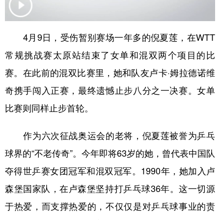
学术中国
乡村振兴
银龄
溯源中国
4月9日，受伤暂别赛场一年多的倪夏莲，在WTT
城市
旅游
能源
会展
常规挑战赛太原站结束了女单和混双两个项目的比
彩票
娱乐
时尚
悦读
赛。在此前的混双比赛里，她和队友卢卡·姆拉德诺维
公益
一带一路
亚太网
上市公司
奇携手闯入正赛，最终遗憾止步八分之一决赛。女单
文化产业
比赛则同样止步首轮。
作为六次征战奥运会的老将，倪夏莲被誉为乒乓
地方频道
球界的“不老传奇”。今年即将63岁的她，曾代表中国队
北京
天津
河北
山西
夺得世乒赛女团冠军和混双冠军。1990年，她加入卢
辽宁
吉林
上海
江苏
森堡国家队，在卢森堡坚持打乒乓球36年。这一切源
浙江
安徽
福建
江西
于热爱，而支撑热爱的，不仅仅是对乒乓球事业的责