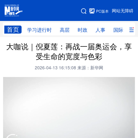
手机版
网站无障碍
PC版本
网站地图
首页
学习进行时
高层
时政
人事
国际
财
大咖说｜倪夏莲：再战一届奥运会，享
学习进行时
高层
时政
人事
受生命的宽度与色彩
国际
财经
网评
港澳
2026-04-13 16:15:08
来源：新华网
台湾
思客智库
全球连线
教育
科技
科创
量子
体育
文化
书画
健康
军事
访谈
视频
图片
政务
法律
中央文件
金融
汽车
食品
人居
信息化
数字经济