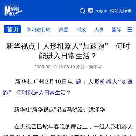
手机版
网站无障碍
PC版本
网站地图
首页
学习进行时
高层
时政
人事
国际
财
新华视点丨人形机器人“加速跑” 何时
学习进行时
高层
时政
人事
能进入日常生活？
国际
财经
网评
港澳
2025-02-10 16:23:10
来源：新华网
台湾
思客智库
全球连线
教育
新华社广州2月10日电
题：人形机器人“加速
科技
科创
量子
体育
跑” 何时能进入日常生活？
文化
书画
健康
军事
新华社“新华视点”记者马晓澄、洪泽华
访谈
视频
图片
政务
法律
中央文件
金融
汽车
在央视乙巳蛇年春晚的舞台上，一组人形机器人
食品
人居
信息化
数字经济