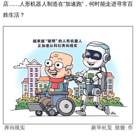
山东
河南
湖北
湖南
店……人形机器人制造在“加速跑”，何时能走进寻常百
姓生活？
广东
广西
海南
重庆
四川
贵州
云南
西藏
陕西
甘肃
青海
宁夏
新疆
内蒙古
黑龙江
多语种频道
English
Español
Français
عربى
Русский язык
日本語
한국어
Deutsch
Português