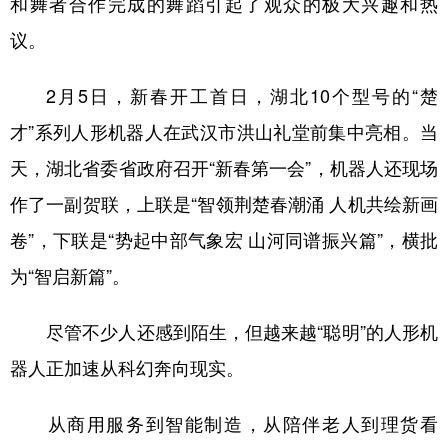
和舞者合作完成的舞蹈引起了观众的极大兴趣和热
议。
学术中国
乡村振兴
银龄
溯源中国
城市
旅游
能源
会展
2月5日，新春开工首日，湖北10个型号的“楚
彩票
娱乐
时尚
悦读
才”系列人形机器人在武汉市洪山礼堂前集中亮相。当
公益
一带一路
亚太网
上市公司
天，湖北省委省政府召开“新春第一会”，机器人还现场
作了一副贺联，上联是“智领荆楚春潮涌 人机共绘新画
文化产业
卷”，下联是“势起中部气象宏 山河同谱振兴篇”，横批
为“智启新篇”。
地方频道
北京
天津
河北
山西
尽管不少人还感到陌生，但越来越“聪明”的人形机
器人正加速从科幻奔向现实。
辽宁
吉林
上海
江苏
浙江
安徽
福建
江西
从商用服务到智能制造，从陪伴老人到理货看