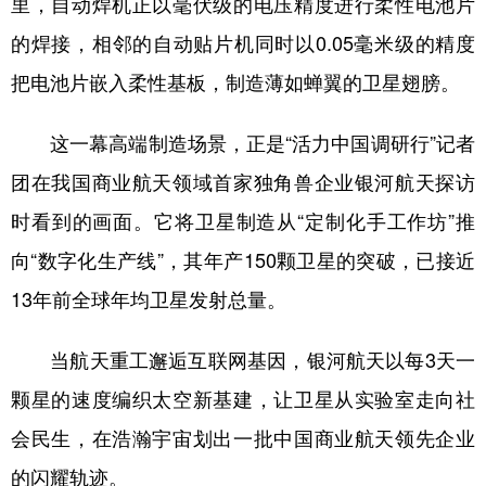
里，自动焊机正以毫伏级的电压精度进行柔性电池片
的焊接，相邻的自动贴片机同时以0.05毫米级的精度
学术中国
乡村振兴
银龄
溯源中国
把电池片嵌入柔性基板，制造薄如蝉翼的卫星翅膀。
城市
旅游
能源
会展
彩票
娱乐
时尚
悦读
这一幕高端制造场景，正是“活力中国调研行”记者
公益
一带一路
亚太网
上市公司
团在我国商业航天领域首家独角兽企业银河航天探访
时看到的画面。它将卫星制造从“定制化手工作坊”推
文化产业
向“数字化生产线”，其年产150颗卫星的突破，已接近
13年前全球年均卫星发射总量。
地方频道
北京
天津
河北
山西
当航天重工邂逅互联网基因，银河航天以每3天一
颗星的速度编织太空新基建，让卫星从实验室走向社
辽宁
吉林
上海
江苏
会民生，在浩瀚宇宙划出一批中国商业航天领先企业
浙江
安徽
福建
江西
的闪耀轨迹。