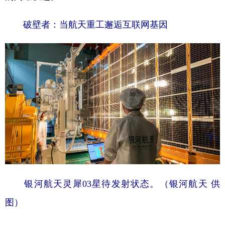
山东
河南
湖北
湖南
破壁者：当航天重工邂逅互联网基因
广东
广西
海南
重庆
四川
贵州
云南
西藏
陕西
甘肃
青海
宁夏
新疆
内蒙古
黑龙江
多语种频道
English
Español
Français
عربى
Русский язык
日本語
한국어
银河航天灵犀03星待发射状态。（银河航天 供
Deutsch
Português
图）