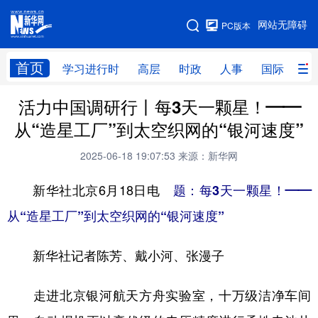
手机版
网站无障碍
PC版本
网站地图
首页
学习进行时
高层
时政
人事
国际
财
活力中国调研行丨每3天一颗星！——
学习进行时
高层
时政
人事
从“造星工厂”到太空织网的“银河速度”
国际
财经
网评
港澳
2025-06-18 19:07:53
来源：新华网
台湾
思客智库
全球连线
教育
新华社北京6月18日电
题：每3天一颗星！——
科技
科创
量子
体育
从“造星工厂”到太空织网的“银河速度”
文化
书画
健康
军事
新华社记者陈芳、戴小河、张漫子
访谈
视频
图片
政务
法律
中央文件
金融
汽车
走进北京银河航天方舟实验室，十万级洁净车间
食品
人居
信息化
数字经济