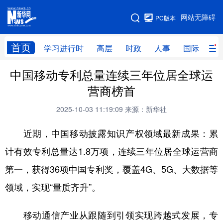
手机版
网站无障碍
PC版本
网站地图
首页
学习进行时
高层
时政
人事
国际
财
中国移动专利总量连续三年位居全球运
学习进行时
高层
时政
人事
营商榜首
国际
财经
网评
港澳
2025-10-03 11:19:09
来源：新华社
台湾
思客智库
全球连线
教育
近期，中国移动披露知识产权领域最新成果：累
科技
科创
量子
体育
计有效专利总量达1.8万项，连续三年位居全球运营商
文化
书画
健康
军事
第一，获得36项中国专利奖，覆盖4G、5G、大数据等
访谈
视频
图片
政务
领域，实现“量质齐升”。
法律
中央文件
金融
汽车
移动通信产业从跟随到引领实现跨越式发展，专
食品
人居
信息化
数字经济