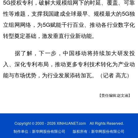
山东
河南
湖北
湖南
5G授权专利，破解大规模组网下的时延、覆盖、可靠
性等难题，支撑我国建成全球最早、规模最大的5G独
广东
广西
海南
重庆
立组网网络，为5G赋能千行百业、推动各行业数字化
四川
贵州
云南
西藏
转型奠定基础，激发垂直行业新动能。
陕西
甘肃
青海
宁夏
据了解，下一步，中国移动将持续加大研发投
新疆
内蒙古
黑龙江
入、深化专利布局，推动更多专利技术转化为产业动
能与市场优势，为行业发展添砖加瓦。（记者 高亢）
多语种频道
English
Español
Français
عربى
【责任编辑:赵文涵】
Русский язык
日本語
한국어
Deutsch
Português
Copyright © 2000 - 2026 XINHUANET.com All Rights Reserved.
制作单位：新华网股份有限公司 版权所有：新华网股份有限公司