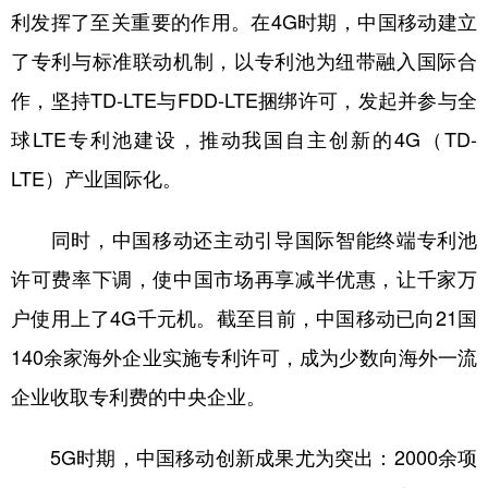
利发挥了至关重要的作用。在4G时期，中国移动建立
学术中国
乡村振兴
银龄
溯源中国
了专利与标准联动机制，以专利池为纽带融入国际合
城市
旅游
能源
会展
作，坚持TD-LTE与FDD-LTE捆绑许可，发起并参与全
彩票
娱乐
时尚
悦读
球LTE专利池建设，推动我国自主创新的4G（TD-
LTE）产业国际化。
公益
一带一路
亚太网
上市公司
文化产业
同时，中国移动还主动引导国际智能终端专利池
许可费率下调，使中国市场再享减半优惠，让千家万
地方频道
户使用上了4G千元机。截至目前，中国移动已向21国
140余家海外企业实施专利许可，成为少数向海外一流
北京
天津
河北
山西
企业收取专利费的中央企业。
辽宁
吉林
上海
江苏
浙江
安徽
福建
江西
5G时期，中国移动创新成果尤为突出：2000余项