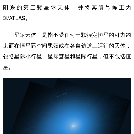
阳系的第三颗星际天体，并将其编号修正为
学术中国
乡村振兴
银龄
溯源中国
3I/ATLAS。
城市
旅游
能源
会展
星际天体，是指不受任何一颗特定恒星的引力约
彩票
娱乐
时尚
悦读
束而在恒星际空间飘荡或在各自轨道上运行的天体，
公益
一带一路
亚太网
上市公司
包括星际小行星、星际彗星和星际行星，但不包括恒
文化产业
星。
地方频道
北京
天津
河北
山西
辽宁
吉林
上海
江苏
浙江
安徽
福建
江西