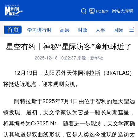
手机版
网站无障碍
PC版本
网站地图
首页
学习进行时
高层
时政
人事
国际
财
星空有约丨神秘“星际访客”离地球近了
学习进行时
高层
时政
人事
2025-12-18 10:22:37
来源：新华社
国际
财经
网评
港澳
12月19日，太阳系外天体阿特拉斯（3I/ATLAS）
台湾
思客智库
全球连线
教育
将抵达近地点，迎来观测良机。
科技
科创
量子
体育
文化
书画
健康
军事
阿特拉斯于2025年7月1日由位于智利的巡天望远
访谈
视频
图片
政务
镜发现。最初，天文学家认为它是一颗长周期彗星，
将其编号为C/2025 N1。随着进一步观测，天文学家确
法律
中央文件
金融
汽车
认其轨道是双曲线形状，它是人类迄今发现的造访太
食品
人居
信息化
数字经济