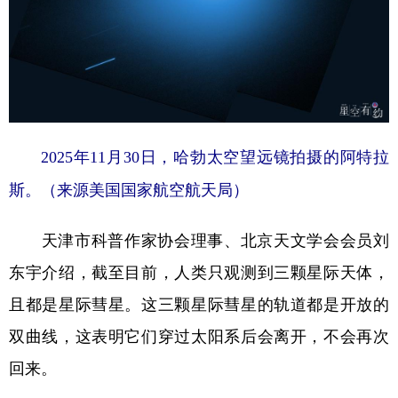
山东
河南
湖北
湖南
广东
广西
海南
重庆
四川
贵州
云南
西藏
陕西
甘肃
青海
宁夏
新疆
内蒙古
黑龙江
2025年11月30日，哈勃太空望远镜拍摄的阿特拉
斯。（来源美国国家航空航天局）
多语种频道
天津市科普作家协会理事、北京天文学会会员刘
English
Español
Français
عربى
东宇介绍，截至目前，人类只观测到三颗星际天体，
Русский язык
日本語
한국어
且都是星际彗星。这三颗星际彗星的轨道都是开放的
Deutsch
Português
双曲线，这表明它们穿过太阳系后会离开，不会再次
回来。