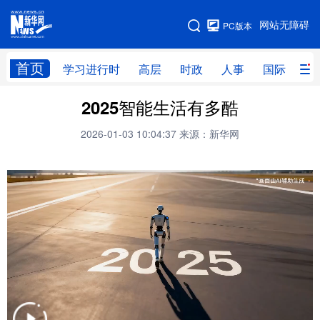
手机版
网站无障碍
PC版本
网站地图
首页
学习进行时
高层
时政
人事
国际
财
2025智能生活有多酷
学习进行时
高层
时政
人事
2026-01-03 10:04:37
来源：新华网
国际
财经
网评
港澳
台湾
思客智库
全球连线
教育
科技
科创
量子
体育
文化
书画
健康
军事
访谈
视频
图片
政务
法律
中央文件
金融
汽车
食品
人居
信息化
数字经济