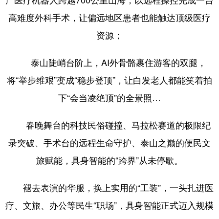
山东
河南
湖北
湖南
高难度外科手术，让偏远地区患者也能触达顶级医疗
广东
广西
海南
重庆
资源；
四川
贵州
云南
西藏
泰山陡峭台阶上，AI外骨骼裹住游客的双腿，
陕西
甘肃
青海
宁夏
将“举步维艰”变成“稳步登顶”，让白发老人都能笑着拍
新疆
内蒙古
黑龙江
下“会当凌绝顶”的全景照…
多语种频道
春晚舞台的科技民俗碰撞、马拉松赛道的极限纪
录突破、手术台的远程生命守护、泰山之巅的便民文
English
Español
Français
عربى
旅赋能，具身智能的“跨界”从未停歇。
Русский язык
日本語
한국어
Deutsch
Português
褪去表演的华服，换上实用的“工装”，一头扎进医
疗、文旅、办公等民生“职场”，具身智能正式迈入规模