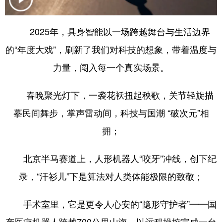
学术中国
乡村振兴
银龄
溯源中国
2025年，具身智能以一场跨越舞台与生活边界
城市
旅游
能源
会展
的“年度大戏”，刷新了我们对科技的想象，带着温度与
彩票
娱乐
时尚
悦读
力量，闯入每一个真实场景。
公益
一带一路
亚太网
上市公司
春晚聚光灯下，一袭花袄扭起秧歌，关节轻旋描
文化产业
摹民间舞步，掌声雷动间，科技与国潮 “破次元”相
拥；
地方频道
北京半马赛道上，人形机器人“咬牙”冲线，创下纪
北京
天津
河北
山西
录，“汗衫儿”下是算法对人类体能极限的致敬；
辽宁
吉林
上海
江苏
手术室里，它是更令人心安的“隐形守护者”——国
浙江
安徽
福建
江西
产医疗机器人跨越700公里山海，以远程操控完成一台