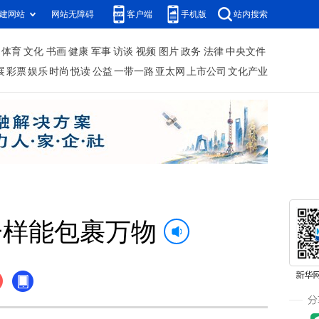
建网站
网站无障碍
客户端
手机版
站内搜索
体育
文化
书画
健康
军事
访谈
视频
图片
政务
法律
中央文件
展
彩票
娱乐
时尚
悦读
公益
一带一路
亚太网
上市公司
文化产业
一样能包裹万物