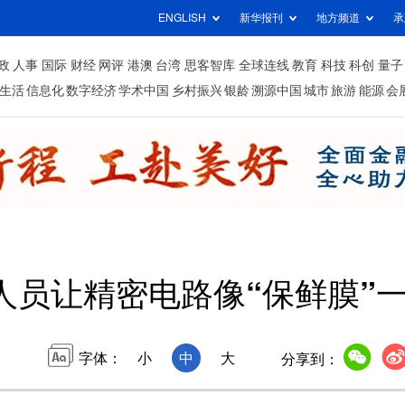
ENGLISH
新华报刊
地方频道
承
政
人事
国际
财经
网评
港澳
台湾
思客智库
全球连线
教育
科技
科创
量子
生活
信息化
数字经济
学术中国
乡村振兴
银龄
溯源中国
城市
旅游
能源
会
人员让精密电路像“保鲜膜”
字体：
小
中
大
分享到：