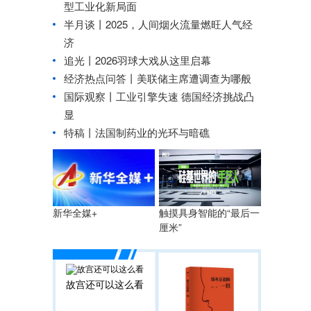
型工业化新局面
半月谈丨2025，人间烟火流量燃旺人气经
济
追光丨
2026羽球大戏从这里启幕
经济热点问答丨美联储主席遭调查为哪般
国际观察丨工业引擎失速 德国经济挑战凸
显
特稿丨法国制药业的光环与暗礁
触摸具身智能的“最后一
新华全媒+
厘米”
故宫还可以这么看