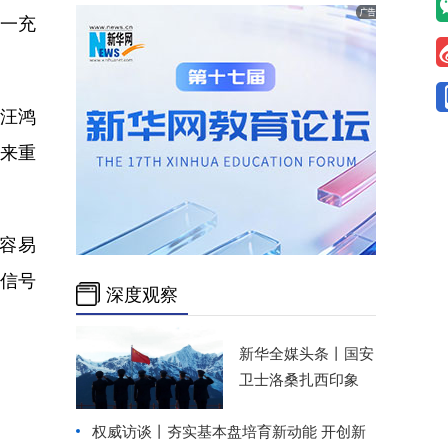
一充
汪鸿
带来重
容易
信号
深度观察
新华全媒头条丨
国安
卫士洛桑扎西印象
权威访谈丨
夯实基本盘培育新动能 开创新