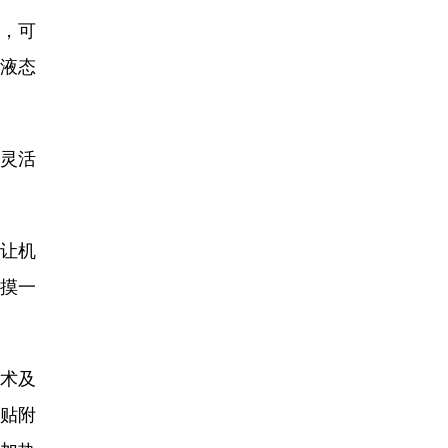
，可
液态
灵活
让机
“摸一
术及
贴附