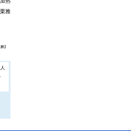
加热
栗雅
焦鹏】
人