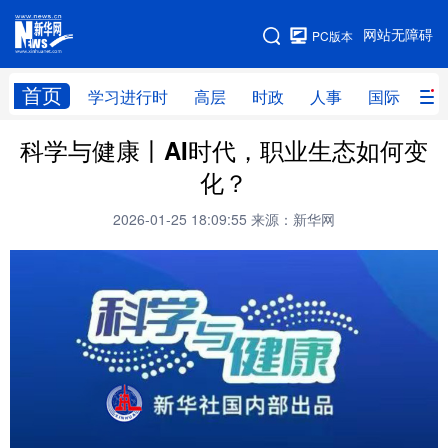
手机版
网站无障碍
PC版本
网站地图
首页
学习进行时
高层
时政
人事
国际
财
科学与健康丨AI时代，职业生态如何变
学习进行时
高层
时政
人事
化？
国际
财经
网评
港澳
2026-01-25 18:09:55
来源：新华网
台湾
思客智库
全球连线
教育
科技
科创
量子
体育
文化
书画
健康
军事
访谈
视频
图片
政务
法律
中央文件
金融
汽车
食品
人居
信息化
数字经济