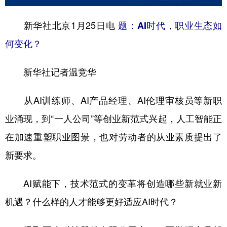
学术中国
乡村振兴
银龄
溯源中国
新华社北京1月25日电
题：AI时代，职业生态如
城市
旅游
能源
会展
何变化？
彩票
娱乐
时尚
悦读
新华社记者温竞华
公益
一带一路
亚太网
上市公司
从AI训练师、AI产品经理、AI伦理审核员等新职
文化产业
业涌现，到“一人公司”等创业新范式兴起，人工智能正
在加速重塑职业图景，也对劳动者的从业素质提出了
地方频道
新要求。
北京
天津
河北
山西
AI赋能下，技术范式的变革将创造哪些新就业新
辽宁
吉林
上海
江苏
机遇？什么样的人才能够更好适应AI时代？
浙江
安徽
福建
江西