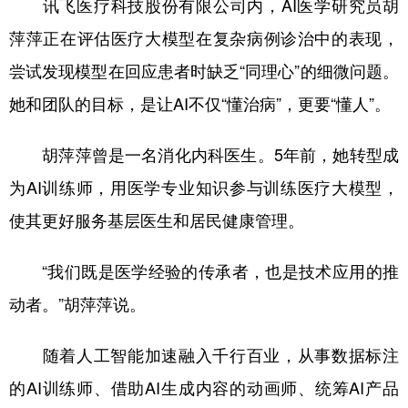
讯飞医疗科技股份有限公司内，AI医学研究员胡
山东
河南
湖北
湖南
萍萍正在评估医疗大模型在复杂病例诊治中的表现，
广东
广西
海南
重庆
尝试发现模型在回应患者时缺乏“同理心”的细微问题。
四川
贵州
云南
西藏
她和团队的目标，是让AI不仅“懂治病”，更要“懂人”。
陕西
甘肃
青海
宁夏
胡萍萍曾是一名消化内科医生。5年前，她转型成
新疆
内蒙古
黑龙江
为AI训练师，用医学专业知识参与训练医疗大模型，
使其更好服务基层医生和居民健康管理。
多语种频道
English
Español
Français
عربى
“我们既是医学经验的传承者，也是技术应用的推
动者。”胡萍萍说。
Русский язык
日本語
한국어
Deutsch
Português
随着人工智能加速融入千行百业，从事数据标注
的AI训练师、借助AI生成内容的动画师、统筹AI产品