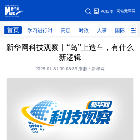
手机版
网站无障碍
PC版本
网站地图
首页
学习进行时
高层
时政
人事
国际
财
新华网科技观察丨“岛”上造车，有什么
学习进行时
高层
时政
人事
新逻辑
国际
财经
网评
港澳
2026-01-31 09:08:36
来源：新华网
台湾
思客智库
全球连线
教育
科技
科创
量子
体育
文化
书画
健康
军事
访谈
视频
图片
政务
法律
中央文件
金融
汽车
食品
人居
信息化
数字经济