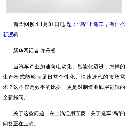
学术中国
乡村振兴
银龄
溯源中国
城市
旅游
能源
会展
新华网柳州1月31日电
题：“岛”上造车，有什么
新逻辑
彩票
娱乐
时尚
悦读
公益
一带一路
亚太网
上市公司
新华网记者 许丹睿
文化产业
当汽车产业加速向电动化、智能化迈进，怎样的
生产模式能够满足日益个性化、快速迭代的市场需
地方频道
求？这不仅是效率的比拼，更是对制造业底层逻辑的
北京
天津
河北
山西
全新拷问。
辽宁
吉林
上海
江苏
关于这些问题，在上汽通用五菱，关于造车“岛”的
浙江
安徽
福建
江西
问答正在上演。