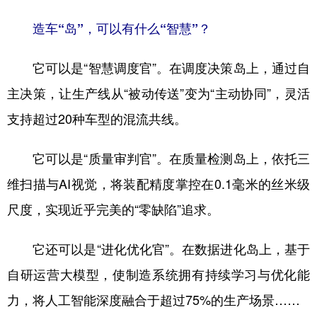
山东
河南
湖北
湖南
造车“岛”，可以有什么“智慧”？
广东
广西
海南
重庆
四川
贵州
云南
西藏
它可以是“智慧调度官”。在调度决策岛上，通过自
主决策，让生产线从“被动传送”变为“主动协同”，灵活
陕西
甘肃
青海
宁夏
支持超过20种车型的混流共线。
新疆
内蒙古
黑龙江
它可以是“质量审判官”。在质量检测岛上，依托三
多语种频道
维扫描与AI视觉，将装配精度掌控在0.1毫米的丝米级
English
Español
Français
عربى
尺度，实现近乎完美的“零缺陷”追求。
Русский язык
日本語
한국어
它还可以是“进化优化官”。在数据进化岛上，基于
Deutsch
Português
自研运营大模型，使制造系统拥有持续学习与优化能
力，将人工智能深度融合于超过75%的生产场景……