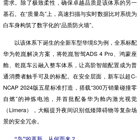
需求。除了极致柔性，确保卓越品质是该体系的另一
基石。在“质量岛”上，高速扫描与实时数据比对系统为
白车身构筑了数字化的“品质防火墙”。
以该体系下诞生的全新车型华境S为例，全系标配
华为乾崑解决方案，将乾崑智驾ADS 4 Pro、鸿蒙座
舱、乾崑车云融入整车体系，让高阶智能配置成为普
通消费者触手可及的标配。在安全层面，新车以超C-
NCAP 2024版五星标准打造，搭载“300万销量碰撞零
自燃”的神炼电池，并首批配备华为舱内激光视觉
（Limera），大幅提升夜间识别低矮障碍物等复杂场
景的安全冗余。
“岛”的革新，从何而来？