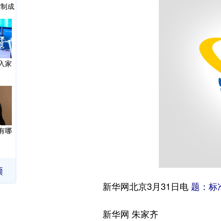
控制成
入家
？
有哪
新华网北京3月31日电
题：标
镜的
新华网 朱家齐