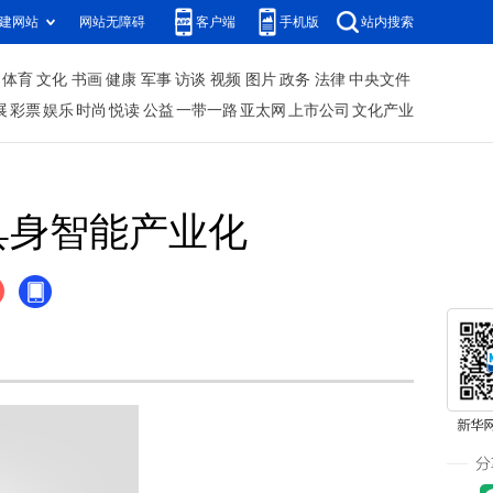
建网站
网站无障碍
客户端
手机版
站内搜索
体育
文化
书画
健康
军事
访谈
视频
图片
政务
法律
中央文件
展
彩票
娱乐
时尚
悦读
公益
一带一路
亚太网
上市公司
文化产业
具身智能产业化