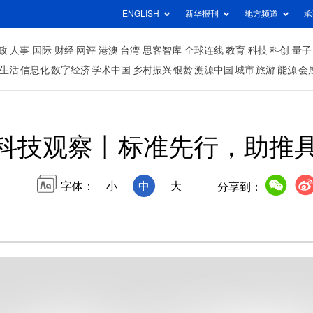
ENGLISH
新华报刊
地方频道
承
政
人事
国际
财经
网评
港澳
台湾
思客智库
全球连线
教育
科技
科创
量子
生活
信息化
数字经济
学术中国
乡村振兴
银龄
溯源中国
城市
旅游
能源
会
科技观察丨标准先行，助推
字体：
小
中
大
分享到：