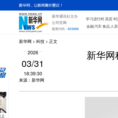
镜的
新华通讯社主办
学习进行时
高层
时
公司官网
金融
汽车
食品
人居
股票代码：
603888
新华网
>
科技
> 正文
机器
的？
2026
新华网
03/31
18:39:30
来源：新华网
么新逻
统上