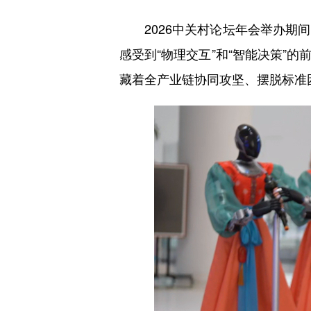
2026中关村论坛年会举办期间
感受到“物理交互”和“智能决策”
机器
的？
藏着全产业链协同攻坚、摆脱标准
么新逻
统上
控制成