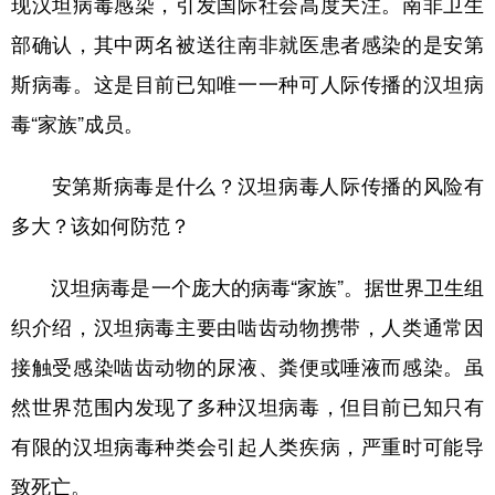
现汉坦病毒感染，引发国际社会高度关注。南非卫生
部确认，其中两名被送往南非就医患者感染的是安第
学术中国
乡村振兴
银龄
溯源中国
斯病毒。这是目前已知唯一一种可人际传播的汉坦病
城市
旅游
能源
会展
毒“家族”成员。
彩票
娱乐
时尚
悦读
公益
一带一路
亚太网
上市公司
安第斯病毒是什么？汉坦病毒人际传播的风险有
多大？该如何防范？
文化产业
汉坦病毒是一个庞大的病毒“家族”。据世界卫生组
地方频道
织介绍，汉坦病毒主要由啮齿动物携带，人类通常因
北京
天津
河北
山西
接触受感染啮齿动物的尿液、粪便或唾液而感染。虽
然世界范围内发现了多种汉坦病毒，但目前已知只有
辽宁
吉林
上海
江苏
有限的汉坦病毒种类会引起人类疾病，严重时可能导
浙江
安徽
福建
江西
致死亡。