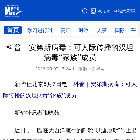
手机版
网站无障碍
PC版本
网站地图
首页
学习进行时
高层
时政
人事
国际
财
科普｜安第斯病毒：可人际传播的汉坦
学习进行时
高层
时政
人事
病毒“家族”成员
国际
财经
网评
港澳
2026-05-07 17:24:11
来源：新华网
台湾
思客智库
全球连线
教育
新华社北京5月7日电
科普｜安第斯病毒：可人
科技
科创
量子
体育
际传播的汉坦病毒“家族”成员
文化
书画
健康
军事
新华社记者张晓茹
访谈
视频
图片
政务
法律
中央文件
金融
汽车
近日，一艘在大西洋航行的邮轮“洪迪厄斯”号上出
食品
人居
信息化
数字经济