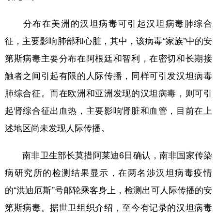
山东
河南
湖北
湖南
分布在美洲的汉坦病毒可引起汉坦病毒肺综合
广东
广西
海南
重庆
征，主要影响肺部和心脏，其中，该病毒“家族”中的安
四川
贵州
云南
西藏
第斯病毒主要分布在阿根廷和智利，在密切和长期接
陕西
甘肃
青海
宁夏
触者之间引起有限的人际传播，同样可引发汉坦病毒
新疆
内蒙古
黑龙江
肺综合征。而在欧洲和亚洲发现的汉坦病毒，则可引
起肾综合征出血热，主要影响肾脏和血管，目前在上
多语种频道
述地区尚未发现人际传播。
English
Español
Français
عربى
南非卫生部长莫措阿莱迪6日确认，南非国家传染
Русский язык
日本語
한국어
病研究所的检测结果显示，在两名涉汉坦病毒疫情
Deutsch
Português
的“洪迪厄斯”号邮轮乘客身上，检测出可人际传播的安
第斯病毒。据世卫组织介绍，至今有记录的汉坦病毒