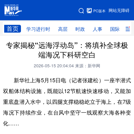
手机版
网站无障碍
PC版本
网站地图
首页
学习进行时
高层
时政
人事
国际
财
专家揭秘“远海浮动岛”：将填补全球极
学习进行时
高层
时政
人事
端海况下科研空白
国际
财经
网评
港澳
2026-05-15 20:04:04
来源：新华网
台湾
思客智库
全球连线
教育
新华社上海5月15日电（记者张建松）一座半潜式
科技
科创
量子
体育
双船体结构设施，既能以12节航速快速移动，又能加
文化
书画
健康
军事
重底盘潜入水中，以四腿支撑稳稳屹立于海上，在7级
访谈
视频
图片
政务
海况下持续作业，在台风中坚守一线观察大海各种变
法律
中央文件
金融
汽车
化……
食品
人居
信息化
数字经济