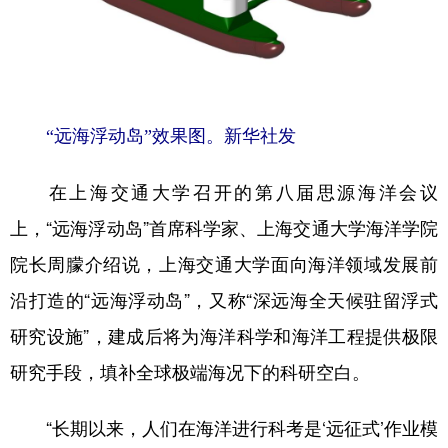
山东
河南
湖北
湖南
广东
广西
海南
重庆
四川
贵州
云南
西藏
陕西
甘肃
青海
宁夏
“远海浮动岛”效果图。新华社发
新疆
内蒙古
黑龙江
在上海交通大学召开的第八届思源海洋会议
上，“远海浮动岛”首席科学家、上海交通大学海洋学院
多语种频道
院长周朦介绍说，上海交通大学面向海洋领域发展前
English
Español
Français
عربى
沿打造的“远海浮动岛”，又称“深远海全天候驻留浮式
Русский язык
日本語
한국어
研究设施”，建成后将为海洋科学和海洋工程提供极限
研究手段，填补全球极端海况下的科研空白。
Deutsch
Português
“长期以来，人们在海洋进行科考是‘远征式’作业模