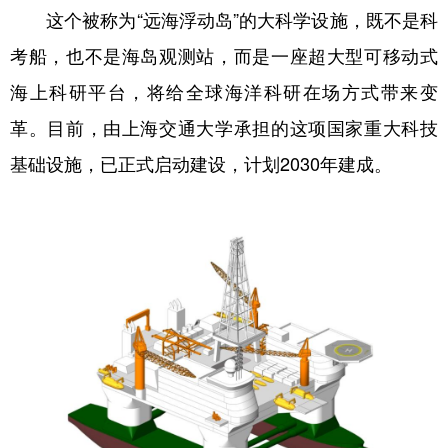
这个被称为“远海浮动岛”的大科学设施，既不是科
学术中国
乡村振兴
银龄
溯源中国
考船，也不是海岛观测站，而是一座超大型可移动式
城市
旅游
能源
会展
海上科研平台，将给全球海洋科研在场方式带来变
彩票
娱乐
时尚
悦读
革。目前，由上海交通大学承担的这项国家重大科技
基础设施，已正式启动建设，计划2030年建成。
公益
一带一路
亚太网
上市公司
文化产业
地方频道
北京
天津
河北
山西
辽宁
吉林
上海
江苏
浙江
安徽
福建
江西