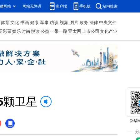
建网站
网站无障碍
客户端
手机版
站内搜索
体育
文化
书画
健康
军事
访谈
视频
图片
政务
法律
中央文件
展
彩票
娱乐
时尚
悦读
公益
一带一路
亚太网
上市公司
文化产业
5颗卫星