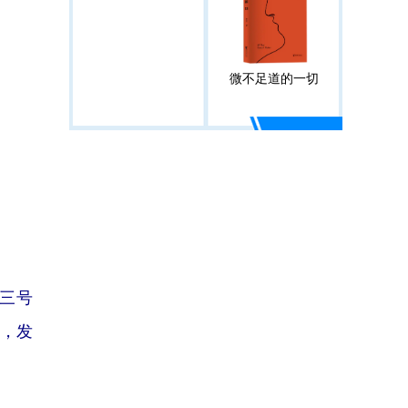
微不足道的一切
三号
道，发