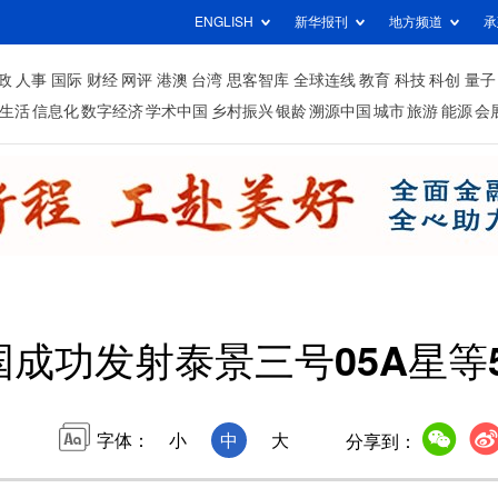
ENGLISH
新华报刊
地方频道
承
政
人事
国际
财经
网评
港澳
台湾
思客智库
全球连线
教育
科技
科创
量子
生活
信息化
数字经济
学术中国
乡村振兴
银龄
溯源中国
城市
旅游
能源
会
国成功发射泰景三号05A星等
字体：
小
中
大
分享到：