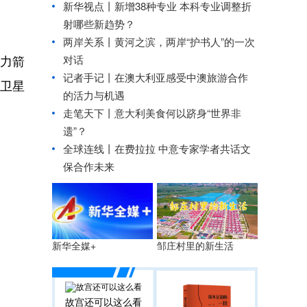
新华视点丨
新增38种专业 本科专业调整折
射哪些新趋势？
两岸关系丨
黄河之滨，两岸“护书人”的一次
对话
用力箭
记者手记丨在澳大利亚感受中澳旅游合作
颗卫星
的活力与机遇
走笔天下丨
意大利美食何以跻身“世界非
遗”？
全球连线丨
在费拉拉 中意专家学者共话文
保合作未来
邹庄村里的新生活
新华全媒+
故宫还可以这么看