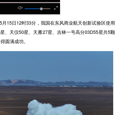
月15日12时33分，我国在东风商业航天创新试验区使
星、天仪50星、天雁27星、吉林一号高分03D55星共5
取得圆满成功。