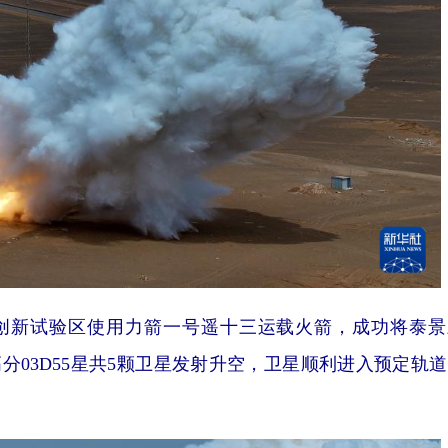
天创新试验区使用力箭一号遥十三运载火箭，成功将泰景
号高分03D55星共5颗卫星发射升空，卫星顺利进入预定轨