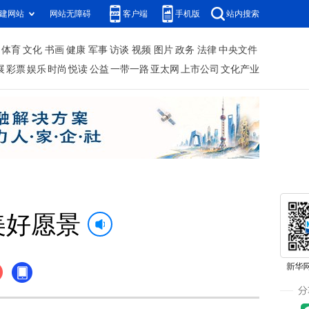
建网站
网站无障碍
客户端
手机版
站内搜索
体育
文化
书画
健康
军事
访谈
视频
图片
政务
法律
中央文件
展
彩票
娱乐
时尚
悦读
公益
一带一路
亚太网
上市公司
文化产业
美好愿景