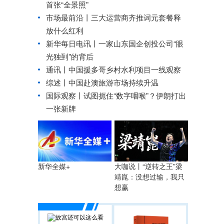
首张“全景照”
市场最前沿丨三大运营商齐推词元套餐释
放什么红利
新华每日电讯丨
一家山东国企创投公司“眼
光独到”的背后
通讯丨中国援多哥乡村水利项目一线观察
综述丨中国赴澳旅游市场持续升温
国际观察丨
试图扼住“数字咽喉”？伊朗打出
一张新牌
大咖说丨“逆转之王”梁
新华全媒+
靖崑：没想过输，我只
想赢