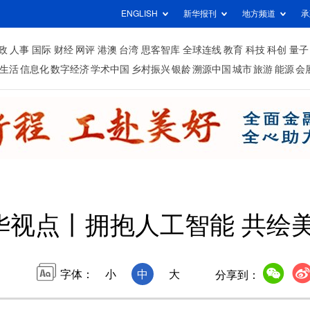
ENGLISH
新华报刊
地方频道
承
政
人事
国际
财经
网评
港澳
台湾
思客智库
全球连线
教育
科技
科创
量子
生活
信息化
数字经济
学术中国
乡村振兴
银龄
溯源中国
城市
旅游
能源
会
华视点丨拥抱人工智能 共绘
字体：
小
中
大
分享到：