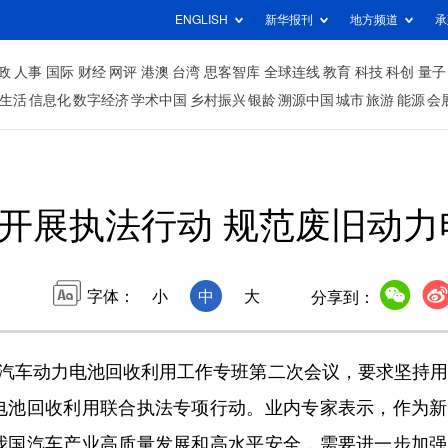
ENGLISH
新华报刊
地方频道
承
政
人事
国际
财经
网评
港澳
台湾
思客智库
全球连线
教育
科技
科创
量子
生活
信息化
数字经济
学术中国
乡村振兴
银龄
溯源中国
城市
旅游
能源
会
开展执法行动 规范废旧动力
字体：
小
中
大
分享到：
源汽车动力电池回收利用工作专班第二次会议，要求坚持
电池回收利用联合执法专项行动。业内专家表示，作为新
我国汽车产业高质量发展和高水平安全，需要进一步加强