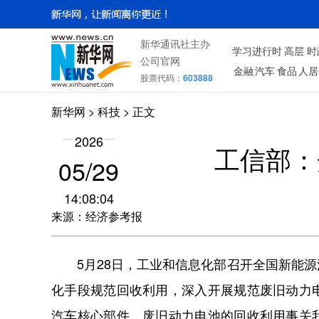
新华通讯社主办
学习进行时
高层
时
公司官网
金融
汽车
食品
人居
股票代码：
603888
新华网
>
科技
> 正文
2026
工信部：
05/29
14:08:04
来源：经济参考报
5月28日，工业和信息化部召开全国新能
化手段规范回收利用，深入开展规范废旧动力
汽车核心部件，废旧动力电池的回收利用事关