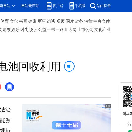
建网站
网站无障碍
客户端
手机版
站内搜索
体育
文化
书画
健康
军事
访谈
视频
图片
政务
法律
中央文件
展
彩票
娱乐
时尚
悦读
公益
一带一路
亚太网
上市公司
文化产业
电池回收利用
用法治
能源
规范