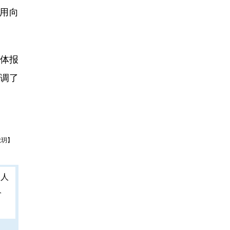
利用向
一体报
强调了
秋玥】
人