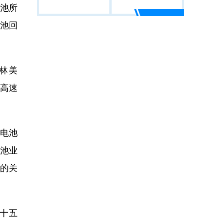
电池所
电池回
林美
续高速
锂电池
池业
的关
十五