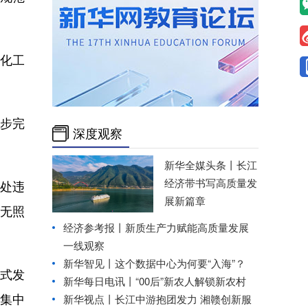
化工
步完
深度观察
新华全媒头条丨
长江
经济带书写高质量发
处违
展新篇章
无照
经济参考报丨
新质生产力赋能高质量发展
一线观察
新华智见丨这个数据中心为何要“入海”？
形式发
新华每日电讯丨
“00后”新农人解锁新农村
集中
新华视点丨
长江中游抱团发力 湘赣创新服