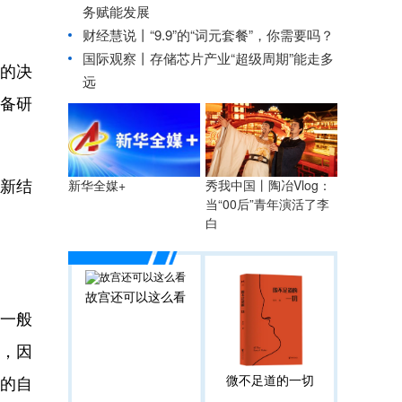
务赋能发展
财经慧说丨“9.9”的“词元套餐”，你需要吗？
国际观察丨
存储芯片产业“超级周期”能走多
的决
远
备研
、新结
秀我中国丨陶冶Vlog：
新华全媒+
当“00后”青年演活了李
白
故宫还可以这么看
。一般
段，因
微不足道的一切
的自