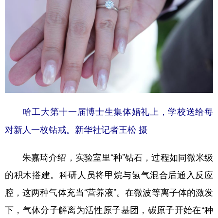
山东
河南
湖北
湖南
广东
广西
海南
重庆
四川
贵州
云南
西藏
陕西
甘肃
青海
宁夏
新疆
内蒙古
黑龙江
哈工大第十一届博士生集体婚礼上，学校送给每
多语种频道
对新人一枚钻戒。新华社记者王松 摄
English
Español
Français
عربى
朱嘉琦介绍，实验室里“种”钻石，过程如同微米级
Русский язык
日本語
한국어
的积木搭建。科研人员将甲烷与氢气混合后通入反应
Deutsch
Português
腔，这两种气体充当“营养液”。在微波等离子体的激发
下，气体分子解离为活性原子基团，碳原子开始在“种