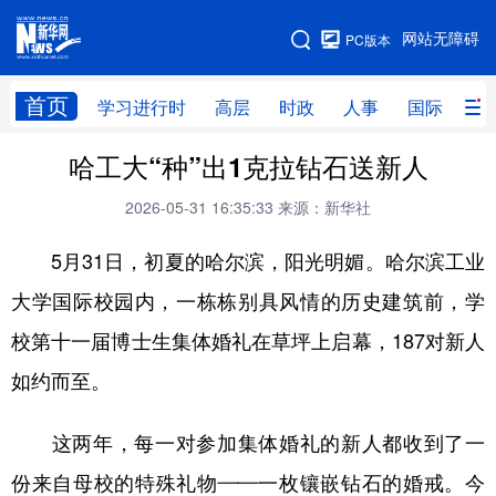
手机版
网站无障碍
PC版本
网站地图
首页
学习进行时
高层
时政
人事
国际
财
哈工大“种”出1克拉钻石送新人
学习进行时
高层
时政
人事
2026-05-31 16:35:33
来源：新华社
国际
财经
网评
港澳
5月31日，初夏的哈尔滨，阳光明媚。哈尔滨工业
台湾
思客智库
全球连线
教育
大学国际校园内，一栋栋别具风情的历史建筑前，学
科技
科创
量子
体育
校第十一届博士生集体婚礼在草坪上启幕，187对新人
文化
书画
健康
军事
如约而至。
访谈
视频
图片
政务
这两年，每一对参加集体婚礼的新人都收到了一
法律
中央文件
金融
汽车
份来自母校的特殊礼物——一枚镶嵌钻石的婚戒。今
食品
人居
信息化
数字经济