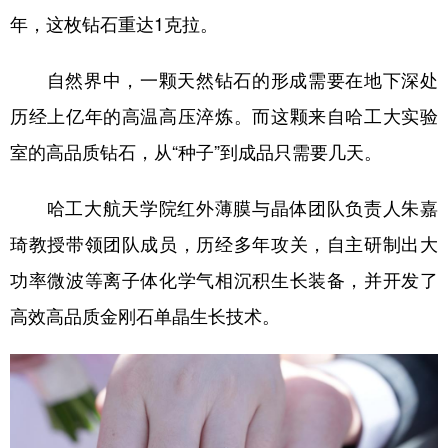
年，这枚钻石重达1克拉。
学术中国
乡村振兴
银龄
溯源中国
自然界中，一颗天然钻石的形成需要在地下深处
城市
旅游
能源
会展
历经上亿年的高温高压淬炼。而这颗来自哈工大实验
彩票
娱乐
时尚
悦读
室的高品质钻石，从“种子”到成品只需要几天。
公益
一带一路
亚太网
上市公司
哈工大航天学院红外薄膜与晶体团队负责人朱嘉
文化产业
琦教授带领团队成员，历经多年攻关，自主研制出大
功率微波等离子体化学气相沉积生长装备，并开发了
地方频道
高效高品质金刚石单晶生长技术。
北京
天津
河北
山西
辽宁
吉林
上海
江苏
浙江
安徽
福建
江西