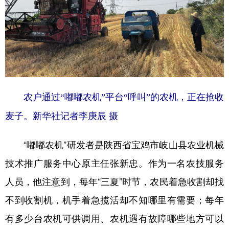
山东
河南
湖北
湖南
广东
广西
海南
重庆
四川
贵州
云南
西藏
陕西
甘肃
青海
宁夏
新疆
内蒙古
黑龙江
农户通过“嘟嘟农机”平台“呼叫”的农机，正在抢收
麦子。新华社记者李庚辰 摄
多语种频道
“嘟嘟农机”研发者是陕西省宝鸡市岐山县农业机械
English
Español
Français
عربى
技术推广服务中心原主任张新忠。作为一名农技服务
Русский язык
日本語
한국어
人员，他注意到，每年“三夏”时节，农民着急收割却找
Deutsch
Português
不到收割机，机手着急揽活却不知哪里有需要；每年
有多少台农机可供调用、农机遇有故障哪些地方可以