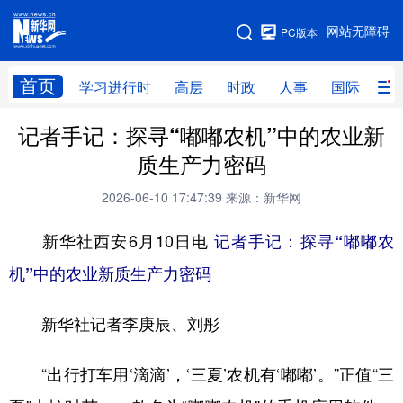
手机版
网站无障碍
PC版本
网站地图
首页
学习进行时
高层
时政
人事
国际
财
记者手记：探寻“嘟嘟农机”中的农业新
学习进行时
高层
时政
人事
质生产力密码
国际
财经
网评
港澳
2026-06-10 17:47:39
来源：新华网
台湾
思客智库
全球连线
教育
新华社西安6月10日电
记者手记：探寻“嘟嘟农
科技
科创
量子
体育
机”中的农业新质生产力密码
文化
书画
健康
军事
新华社记者李庚辰、刘彤
访谈
视频
图片
政务
法律
中央文件
金融
汽车
“出行打车用‘滴滴’，‘三夏’农机有‘嘟嘟’。”正值“三
食品
人居
信息化
数字经济