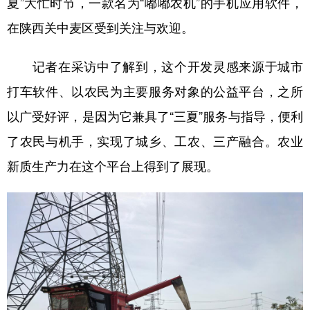
夏”大忙时节，一款名为“嘟嘟农机”的手机应用软件，
在陕西关中麦区受到关注与欢迎。
学术中国
乡村振兴
银龄
溯源中国
城市
旅游
能源
会展
记者在采访中了解到，这个开发灵感来源于城市
彩票
娱乐
时尚
悦读
打车软件、以农民为主要服务对象的公益平台，之所
公益
一带一路
亚太网
上市公司
以广受好评，是因为它兼具了“三夏”服务与指导，便利
了农民与机手，实现了城乡、工农、三产融合。农业
文化产业
新质生产力在这个平台上得到了展现。
地方频道
北京
天津
河北
山西
辽宁
吉林
上海
江苏
浙江
安徽
福建
江西