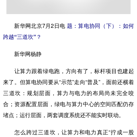
学术中国
乡村振兴
银龄
溯源中国
城市
旅游
能源
会展
新华网北京7月2日电
题：算电协同（下）：如何
跨越“三道坎”？
彩票
娱乐
时尚
悦读
公益
一带一路
亚太网
上市公司
新华网杨静
文化产业
让算力跟着绿电跑，方向有了，标杆项目也建起
来了。但算电协同要从“示范”走向“普及”，面前还横着
地方频道
三道坎：规划层面，算力与电力的布局尚未完全咬
北京
天津
河北
山西
合；资源配置层面，绿电与算力中心的空间匹配仍存
辽宁
吉林
上海
江苏
堵点；运行层面，两套调度系统还不能实时联动。
浙江
安徽
福建
江西
怎么跨过三道坎，让算力和电力真正“拧成一股