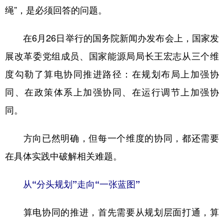
山东
河南
湖北
湖南
绳”，是必须回答的问题。
广东
广西
海南
重庆
在6月26日举行的国务院新闻办发布会上，国家发
四川
贵州
云南
西藏
展改革委党组成员、国家能源局局长王宏志从三个维
陕西
甘肃
青海
宁夏
度勾勒了算电协同推进路径：在规划布局上加强协
新疆
内蒙古
黑龙江
同、在政策体系上加强协同、在运行调节上加强协
同。
多语种频道
方向已然明确，但每一个维度的协同，都还需要
English
Español
Français
عربى
在具体实践中破解相关难题。
Русский язык
日本語
한국어
从“分头规划”走向“一张蓝图”
Deutsch
Português
算电协同的推进，首先需要从规划层面打通，算