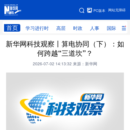
手机版
网站无障碍
PC版本
网站地图
首页
学习进行时
高层
时政
人事
国际
财
新华网科技观察丨算电协同（下）：如
学习进行时
高层
时政
人事
何跨越“三道坎”？
国际
财经
网评
港澳
2026-07-02 14:13:32
来源：新华网
台湾
思客智库
全球连线
教育
科技
科创
量子
体育
文化
书画
健康
军事
访谈
视频
图片
政务
法律
中央文件
金融
汽车
食品
人居
信息化
数字经济