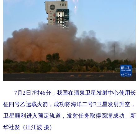
7月2日7时46分，我国在酒泉卫星发射中心使用长
征四号乙运载火箭，成功将海洋二号E卫星发射升空，
卫星顺利进入预定轨道，发射任务取得圆满成功。
新
华社发（汪江波 摄）