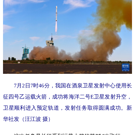
山东
河南
湖北
湖南
广东
广西
海南
重庆
四川
贵州
云南
西藏
陕西
甘肃
青海
宁夏
新疆
内蒙古
黑龙江
多语种频道
7月2日7时46分，我国在酒泉卫星发射中心使用长
English
Español
Français
عربى
征四号乙运载火箭，成功将海洋二号E卫星发射升空，
Русский язык
日本語
한국어
卫星顺利进入预定轨道，发射任务取得圆满成功。新
Deutsch
Português
华社发（汪江波 摄）