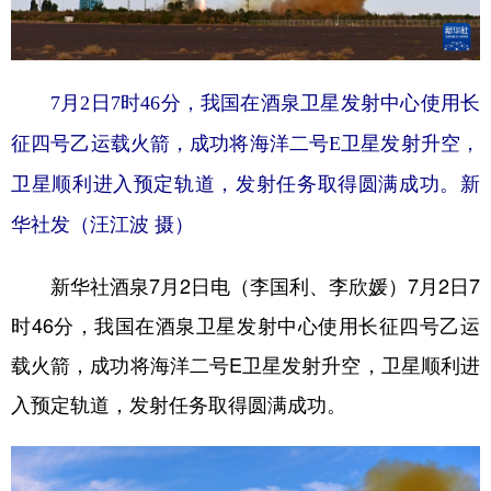
学术中国
乡村振兴
银龄
溯源中国
城市
旅游
能源
会展
7月2日7时46分，我国在酒泉卫星发射中心使用长
彩票
娱乐
时尚
悦读
征四号乙运载火箭，成功将海洋二号E卫星发射升空，
公益
一带一路
亚太网
上市公司
卫星顺利进入预定轨道，发射任务取得圆满成功。新
华社发（汪江波 摄）
文化产业
新华社酒泉7月2日电（李国利、李欣媛）7月2日7
地方频道
时46分，我国在酒泉卫星发射中心使用长征四号乙运
北京
天津
河北
山西
载火箭，成功将海洋二号E卫星发射升空，卫星顺利进
入预定轨道，发射任务取得圆满成功。
辽宁
吉林
上海
江苏
浙江
安徽
福建
江西