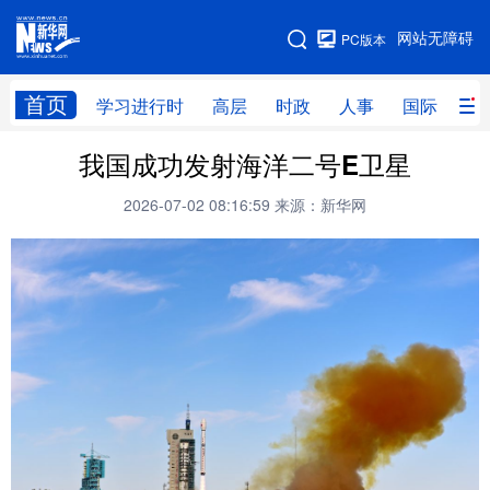
手机版
网站无障碍
PC版本
网站地图
首页
学习进行时
高层
时政
人事
国际
财
我国成功发射海洋二号E卫星
学习进行时
高层
时政
人事
2026-07-02 08:16:59
来源：新华网
国际
财经
网评
港澳
台湾
思客智库
全球连线
教育
科技
科创
量子
体育
文化
书画
健康
军事
访谈
视频
图片
政务
法律
中央文件
金融
汽车
食品
人居
信息化
数字经济