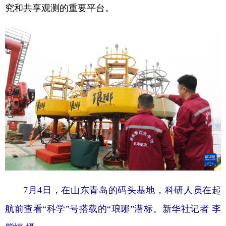
山东
河南
湖北
湖南
究和共享观测的重要平台。
广东
广西
海南
重庆
四川
贵州
云南
西藏
陕西
甘肃
青海
宁夏
新疆
内蒙古
黑龙江
多语种频道
English
Español
Français
عربى
Русский язык
日本語
한국어
7月4日，在山东青岛的码头基地，科研人员在起
Deutsch
Português
航前查看“科学”号搭载的“琅琊”潜标。新华社记者 李