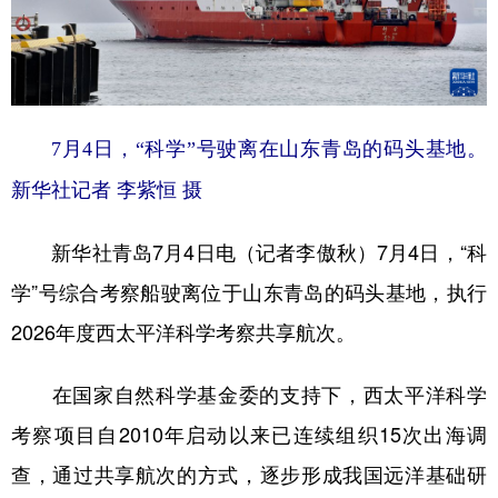
学术中国
乡村振兴
银龄
溯源中国
城市
旅游
能源
会展
彩票
娱乐
时尚
悦读
7月4日，“科学”号驶离在山东青岛的码头基地。
公益
一带一路
亚太网
上市公司
新华社记者 李紫恒 摄
文化产业
新华社青岛7月4日电（记者李傲秋）7月4日，“科
学”号综合考察船驶离位于山东青岛的码头基地，执行
地方频道
2026年度西太平洋科学考察共享航次。
北京
天津
河北
山西
在国家自然科学基金委的支持下，西太平洋科学
辽宁
吉林
上海
江苏
考察项目自2010年启动以来已连续组织15次出海调
浙江
安徽
福建
江西
查，通过共享航次的方式，逐步形成我国远洋基础研