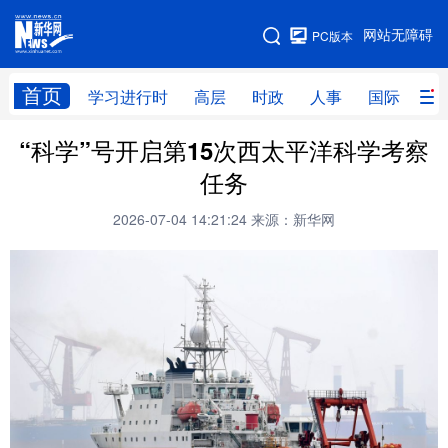
手机版
网站无障碍
PC版本
网站地图
首页
学习进行时
高层
时政
人事
国际
财
“科学”号开启第15次西太平洋科学考察
学习进行时
高层
时政
人事
任务
国际
财经
网评
港澳
2026-07-04 14:21:24
来源：新华网
台湾
思客智库
全球连线
教育
科技
科创
量子
体育
文化
书画
健康
军事
访谈
视频
图片
政务
法律
中央文件
金融
汽车
食品
人居
信息化
数字经济