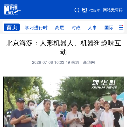
手机版
网站无障碍
PC版本
网站地图
首页
学习进行时
高层
时政
人事
国际
财
北京海淀：人形机器人、机器狗趣味互
学习进行时
高层
时政
人事
动
国际
财经
网评
港澳
2026-07-08 10:03:49
来源：新华网
台湾
思客智库
全球连线
教育
科技
科创
量子
体育
文化
书画
健康
军事
访谈
视频
图片
政务
法律
中央文件
金融
汽车
食品
人居
信息化
数字经济