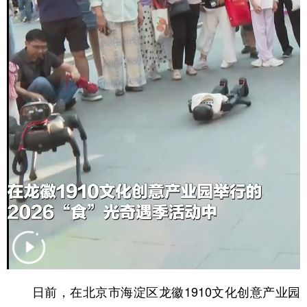
学术中国
乡村振兴
银龄
溯源中国
城市
旅游
能源
会展
彩票
娱乐
时尚
悦读
公益
一带一路
亚太网
上市公司
文化产业
地方频道
北京
天津
河北
山西
辽宁
吉林
上海
江苏
浙江
安徽
福建
江西
日前，在北京市海淀区龙徽1910文化创意产业园