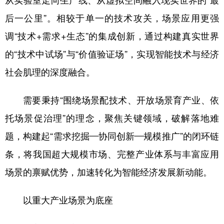
从实验室走向生产线、从虚拟空间融入现实世界的“最
后一公里”。相较于单一的技术攻关，场景应用更强
学术中国
乡村振兴
银龄
溯源中国
调“技术+需求+生态”的集成创新，通过构建真实世界
城市
旅游
能源
会展
的“技术中试场”与“价值验证场”，实现智能技术与经济
彩票
娱乐
时尚
悦读
社会肌理的深度融合。
公益
一带一路
亚太网
上市公司
需要秉持“围绕场景配技术、开放场景育产业、依
文化产业
托场景促治理”的理念，聚焦关键领域，破解落地难
题，构建起“需求挖掘—协同创新—规模推广”的闭环链
地方频道
条，将我国超大规模市场、完整产业体系与丰富应用
北京
天津
河北
山西
场景的禀赋优势，加速转化为智能经济发展新动能。
辽宁
吉林
上海
江苏
以重大产业场景为底座
浙江
安徽
福建
江西