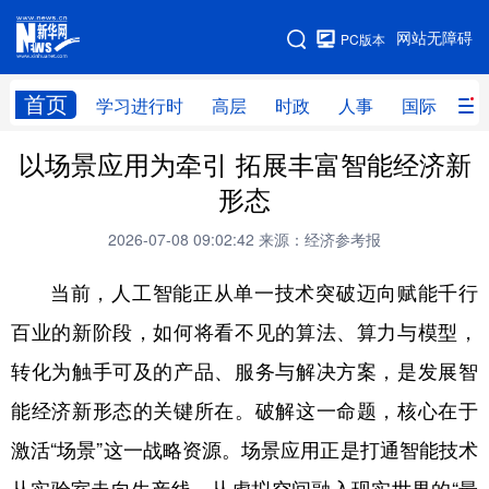
手机版
网站无障碍
PC版本
网站地图
首页
学习进行时
高层
时政
人事
国际
财
以场景应用为牵引 拓展丰富智能经济新
学习进行时
高层
时政
人事
形态
国际
财经
网评
港澳
2026-07-08 09:02:42
来源：经济参考报
台湾
思客智库
全球连线
教育
当前，人工智能正从单一技术突破迈向赋能千行
科技
科创
量子
体育
百业的新阶段，如何将看不见的算法、算力与模型，
文化
书画
健康
军事
转化为触手可及的产品、服务与解决方案，是发展智
访谈
视频
图片
政务
能经济新形态的关键所在。破解这一命题，核心在于
法律
中央文件
金融
汽车
激活“场景”这一战略资源。场景应用正是打通智能技术
食品
人居
信息化
数字经济