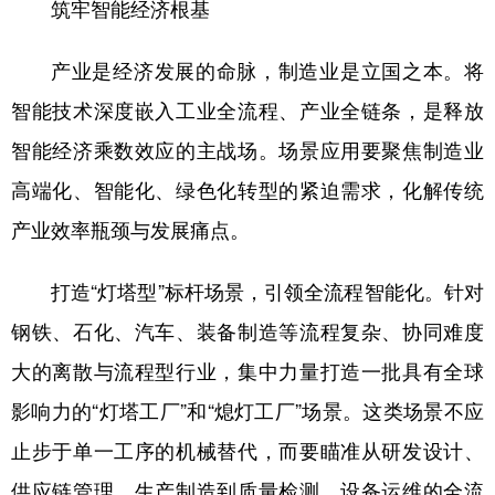
山东
河南
湖北
湖南
筑牢智能经济根基
广东
广西
海南
重庆
产业是经济发展的命脉，制造业是立国之本。将
四川
贵州
云南
西藏
智能技术深度嵌入工业全流程、产业全链条，是释放
陕西
甘肃
青海
宁夏
智能经济乘数效应的主战场。场景应用要聚焦制造业
高端化、智能化、绿色化转型的紧迫需求，化解传统
新疆
内蒙古
黑龙江
产业效率瓶颈与发展痛点。
多语种频道
打造“灯塔型”标杆场景，引领全流程智能化。针对
English
Español
Français
عربى
钢铁、石化、汽车、装备制造等流程复杂、协同难度
Русский язык
日本語
한국어
大的离散与流程型行业，集中力量打造一批具有全球
影响力的“灯塔工厂”和“熄灯工厂”场景。这类场景不应
Deutsch
Português
止步于单一工序的机械替代，而要瞄准从研发设计、
供应链管理、生产制造到质量检测、设备运维的全流