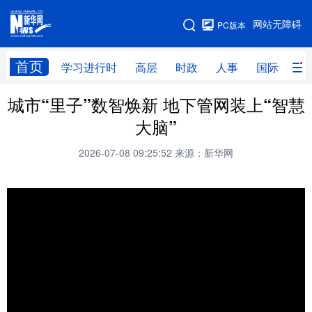
手机版
网站无障碍
PC版本
网站地图
首页
学习进行时
高层
时政
人事
国际
财
城市“里子”数智焕新 地下管网装上“智慧
学习进行时
高层
时政
人事
大脑”
国际
财经
网评
港澳
2026-07-08 09:25:52
来源：新华网
台湾
思客智库
全球连线
教育
科技
科创
量子
体育
文化
书画
健康
军事
访谈
视频
图片
政务
法律
中央文件
金融
汽车
食品
人居
信息化
数字经济