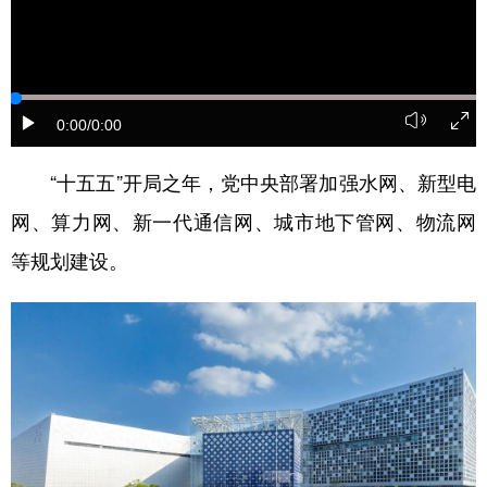
山东
河南
湖北
湖南
广东
广西
海南
重庆
四川
贵州
云南
西藏
0:00
/0:00
陕西
甘肃
青海
宁夏
“十五五”开局之年，党中央部署加强水网、新型电
新疆
内蒙古
黑龙江
网、算力网、新一代通信网、城市地下管网、物流网
等规划建设。
多语种频道
English
Español
Français
عربى
Русский язык
日本語
한국어
Deutsch
Português