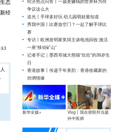
、生态
经济热点问答丨一届更赚钱的世界杯为何
争议这么大
和新经
追光丨
手球多好玩 幼儿园萌娃最知道
秀我中国丨
比赛放空门？一起了解手球比
赛
专访丨欧洲发明家奖得主谈电池回收:激活
一座“移动矿山”
香玉】
记者手记｜墨西哥城大熊猫“欣欣”的36岁生
日
香港故事丨
传递千年美韵：香港收藏家的
人
丝绸情缘
Vlog丨我在密联邦当援
新华全媒+
外中医师