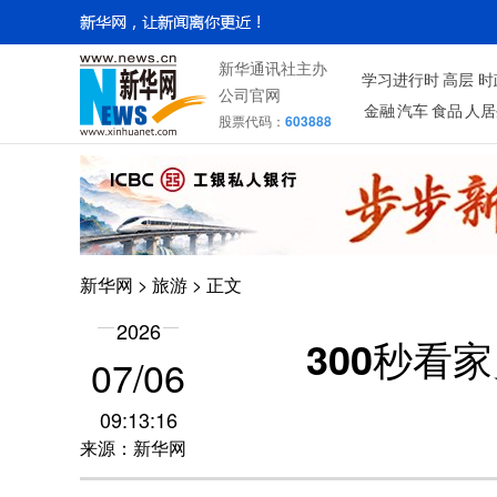
新华通讯社主办
学习进行时
高层
时
公司官网
金融
汽车
食品
人居
股票代码：
603888
新华网
>
旅游
> 正文
2026
300秒看
07/06
09:13:16
来源：新华网