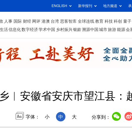
ENGLISH
新华报刊
地方频道
承
政
人事
国际
财经
网评
港澳
台湾
思客智库
全球连线
教育
科技
科创
量子
生活
信息化
数字经济
学术中国
乡村振兴
银龄
溯源中国
城市
旅游
能源
会
家乡︱安徽省安庆市望江县：
字体：
小
中
大
分享到：