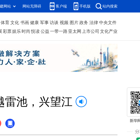
建网站
网站无障碍
客户端
手机版
站内搜索
体育
文化
书画
健康
军事
访谈
视频
图片
政务
法律
中央文件
展
彩票
娱乐
时尚
悦读
公益
一带一路
亚太网
上市公司
文化产业
越雷池，兴望江