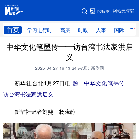
手机版
网站无障碍
PC版本
网站地图
首页
学习进行时
高层
时政
人事
国际
财
中华文化笔墨传——访台湾书法家洪启
学习进行时
高层
时政
人事
义
国际
财经
网评
港澳
2025-04-27 16:43:24
来源：新华网
台湾
思客智库
全球连线
教育
新华社台北4月27日电
题：中华文化笔墨传——
科技
科创
量子
体育
访台湾书法家洪启义
文化
书画
健康
军事
新华社记者刘斐、杨晓静
访谈
视频
图片
政务
法律
中央文件
金融
汽车
食品
人居
信息化
数字经济