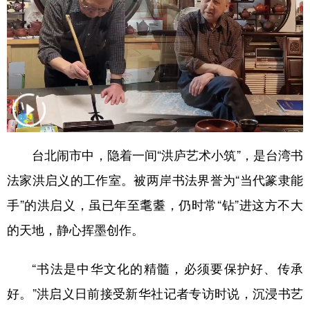
学术中国
乡村振兴
银龄
溯源中国
城市
旅游
能源
会展
彩票
娱乐
时尚
悦读
公益
一带一路
亚太网
上市公司
文化产业
台北闹市中，隐着一间“洪庐艺术小筑”，是台湾书
法家洪启义的工作室。被两岸书法界誉为“当代篆隶能
地方频道
手”的洪启义，虽已年至耄耋，仍时常“钻”进这方不大
北京
天津
河北
山西
的天地，静心挥墨创作。
辽宁
吉林
上海
江苏
“书法是中华文化的精髓，必须要保护好、传承
浙江
安徽
福建
江西
好。”洪启义日前接受新华社记者专访时说，沉浸书艺