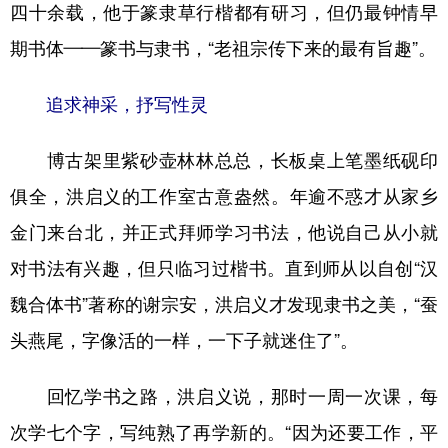
山东
河南
湖北
湖南
四十余载，他于篆隶草行楷都有研习，但仍最钟情早
期书体——篆书与隶书，“老祖宗传下来的最有旨趣”。
广东
广西
海南
重庆
四川
贵州
云南
西藏
追求神采，抒写性灵
陕西
甘肃
青海
宁夏
博古架里紫砂壶林林总总，长板桌上笔墨纸砚印
新疆
内蒙古
黑龙江
俱全，洪启义的工作室古意盎然。年逾不惑才从家乡
金门来台北，并正式拜师学习书法，他说自己从小就
多语种频道
对书法有兴趣，但只临习过楷书。直到师从以自创“汉
English
Español
Français
عربى
魏合体书”著称的谢宗安，洪启义才发现隶书之美，“蚕
Русский язык
日本語
한국어
头燕尾，字像活的一样，一下子就迷住了”。
Deutsch
Português
回忆学书之路，洪启义说，那时一周一次课，每
次学七个字，写纯熟了再学新的。“因为还要工作，平