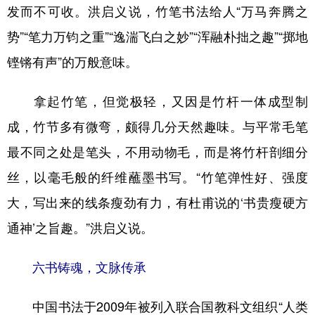
发而不可收。洪启义说，竹笔书法给人“万马奔腾之
势”“笔力万钧之重”“逸湍飞白之妙”“浑融朴拙之趣”“掷地
铿锵有声”的万般意味。
拿起竹笔，但觉极轻，又因是竹杆一体成型制
成，竹节多有微弯，颇得几分天然趣味。与平常毛笔
最不同之处是笔头，不用动物毛，而是将竹杆剖细分
丝，以毫毛般的纤维蘸墨书写。“竹笔弹性好、强度
大，写出来的线条瘦劲有力，有杜甫说的‘书贵瘦硬方
通神’之旨趣。”洪启义说。
六书铸魂，文脉传承
中国书法于2009年被列入联合国教科文组织“人类