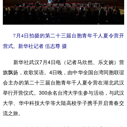
学术中国
乡村振兴
银龄
溯源中国
城市
旅游
能源
会展
彩票
娱乐
时尚
悦读
7月4日拍摄的第二十三届台胞青年千人夏令营开
营式。新华社记者 伍志尊 摄
公益
一带一路
亚太网
上市公司
文化产业
新华社武汉7月4日电（记者马欣然、乐文婉）营
旗飘扬，欢歌笑语。4日晚，由中华全国台湾同胞联谊
地方频道
会主办的第二十三届台胞青年千人夏令营在湖北武汉
举行开营仪式。300余名台湾大学生参与活动，与武汉
北京
天津
河北
山西
大学、华中科技大学等大陆高校学子携手开启青春交
辽宁
吉林
上海
江苏
流之旅。
浙江
安徽
福建
江西