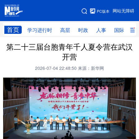
手机版
网站无障碍
PC版本
网站地图
首页
学习进行时
高层
时政
人事
国际
财
第二十三届台胞青年千人夏令营在武汉
学习进行时
高层
时政
人事
开营
国际
财经
网评
港澳
2026-07-04 22:48:50
来源：新华网
台湾
思客智库
全球连线
教育
科技
科创
量子
体育
文化
书画
健康
军事
访谈
视频
图片
政务
法律
中央文件
金融
汽车
食品
人居
信息化
数字经济