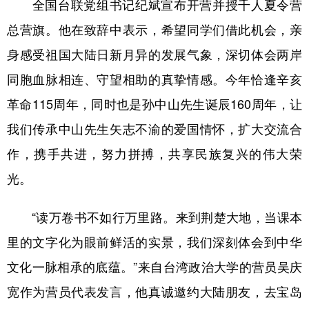
山东
河南
湖北
湖南
全国台联党组书记纪斌宣布开营并授千人夏令营
总营旗。他在致辞中表示，希望同学们借此机会，亲
广东
广西
海南
重庆
身感受祖国大陆日新月异的发展气象，深切体会两岸
四川
贵州
云南
西藏
同胞血脉相连、守望相助的真挚情感。今年恰逢辛亥
陕西
甘肃
青海
宁夏
革命115周年，同时也是孙中山先生诞辰160周年，让
新疆
内蒙古
黑龙江
我们传承中山先生矢志不渝的爱国情怀，扩大交流合
作，携手共进，努力拼搏，共享民族复兴的伟大荣
多语种频道
光。
English
Español
Français
عربى
“读万卷书不如行万里路。来到荆楚大地，当课本
Русский язык
日本語
한국어
里的文字化为眼前鲜活的实景，我们深刻体会到中华
Deutsch
Português
文化一脉相承的底蕴。”来自台湾政治大学的营员吴庆
宽作为营员代表发言，他真诚邀约大陆朋友，去宝岛