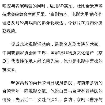
唱腔与表演精髓的同时，运用3D实拍、杜比全景声等
学术中国
乡村振兴
银龄
溯源中国
技术突破舞台空间局限。“京剧为本、电影为用”的创作
城市
旅游
能源
会展
理念及对经典戏曲的影像化表达，令影片在海内外屡
彩票
娱乐
时尚
悦读
获殊荣。
公益
一带一路
亚太网
上市公司
促成此次观影活动的，是著名京剧表演艺术家、
文化产业
中国戏剧家协会原主席、国家级非物质文化遗产（京
剧）代表性传承人尚长荣先生，他也是电影中曹操的
地方频道
扮演者。
北京
天津
河北
山西
86岁高龄的尚长荣当日现身影院，与前来参访的
辽宁
吉林
上海
江苏
台湾青年一同观影交流。他说自己与台湾有着特殊的
浙江
安徽
福建
江西
情缘，先后近二十次赴台演出、参访，京剧《曹操与