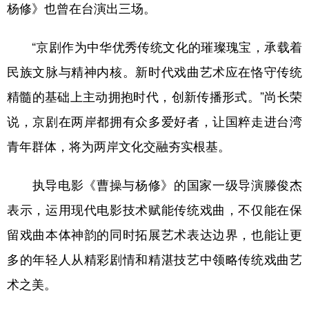
山东
河南
湖北
湖南
杨修》也曾在台演出三场。
广东
广西
海南
重庆
“京剧作为中华优秀传统文化的璀璨瑰宝，承载着
四川
贵州
云南
西藏
民族文脉与精神内核。新时代戏曲艺术应在恪守传统
陕西
甘肃
青海
宁夏
精髓的基础上主动拥抱时代，创新传播形式。”尚长荣
新疆
内蒙古
黑龙江
说，京剧在两岸都拥有众多爱好者，让国粹走进台湾
青年群体，将为两岸文化交融夯实根基。
多语种频道
执导电影《曹操与杨修》的国家一级导演滕俊杰
English
Español
Français
عربى
表示，运用现代电影技术赋能传统戏曲，不仅能在保
Русский язык
日本語
한국어
留戏曲本体神韵的同时拓展艺术表达边界，也能让更
多的年轻人从精彩剧情和精湛技艺中领略传统戏曲艺
Deutsch
Português
术之美。