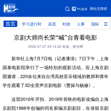
手机版
网站无障碍
PC版本
网站地图
首页
学习进行时
高层
时政
人事
国际
财
京剧大师尚长荣“喊”台青看电影
学习进行时
高层
时政
人事
2026-07-07 20:14:26
来源：新华网
国际
财经
网评
港澳
新华社上海7月7日电（记者潘清）7日下午，上海
台湾
思客智库
全球连线
教育
国泰电影院举行了一场特别的观影活动。应上海京剧
科技
科创
量子
体育
团邀请，220余位来自台湾高校音乐领域的教师和青年
文化
书画
健康
军事
学生观看了3D全景声京剧电影《曹操与杨修》。
访谈
视频
图片
政务
这部2016年开拍、2018年首映的电影改编自上海
法律
中央文件
金融
汽车
京剧院1988年创编的同名新编京剧剧目，在保留京剧
食品
人居
信息化
数字经济