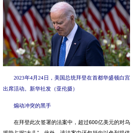
山东
河南
湖北
湖南
广东
广西
海南
重庆
四川
贵州
云南
西藏
陕西
甘肃
青海
宁夏
新疆
内蒙古
黑龙江
多语种频道
2023年4月24日，美国总统拜登在首都华盛顿白宫
English
Español
Français
عربى
出席活动。新华社发（亚伦摄）
Русский язык
日本語
한국어
煽动冲突的黑手
Deutsch
Português
在拜登此次签署的法案中，超过600亿美元的对乌
援助占据“大头”。此外，该法案中还包括向以色列提供