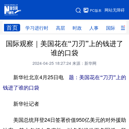
手机版
网站无障碍
PC版本
网站地图
首页
学习进行时
高层
时政
人事
国际
财
国际观察｜美国花在“刀刃”上的钱进了
学习进行时
高层
时政
人事
谁的口袋
国际
财经
网评
港澳
2024-04-25 18:27:24
来源：新华网
台湾
思客智库
全球连线
教育
新华社北京4月25日电
题：美国花在“刀刃”上的
科技
科创
量子
体育
钱进了谁的口袋
文化
书画
健康
军事
新华社记者
访谈
视频
图片
政务
法律
中央文件
金融
汽车
美国总统拜登24日签署价值950亿美元的对外援助
食品
人居
信息化
数字经济