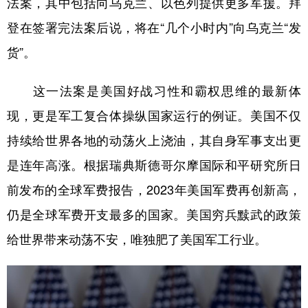
法案，其中包括向乌克兰、以色列提供更多军援。拜
登在签署完法案后说，将在“几个小时内”向乌克兰“发
学术中国
乡村振兴
银龄
溯源中国
货”。
城市
旅游
能源
会展
彩票
娱乐
时尚
悦读
这一法案是美国好战习性和霸权思维的最新体
公益
一带一路
亚太网
上市公司
现，更是军工复合体操纵国家运行的例证。美国不仅
持续给世界各地的动荡火上浇油，其自身军事支出更
文化产业
是连年高涨。根据瑞典斯德哥尔摩国际和平研究所日
前发布的全球军费报告，2023年美国军费再创新高，
地方频道
仍是全球军费开支最多的国家。美国穷兵黩武的政策
北京
天津
河北
山西
给世界带来动荡不安，唯独肥了美国军工行业。
辽宁
吉林
上海
江苏
浙江
安徽
福建
江西