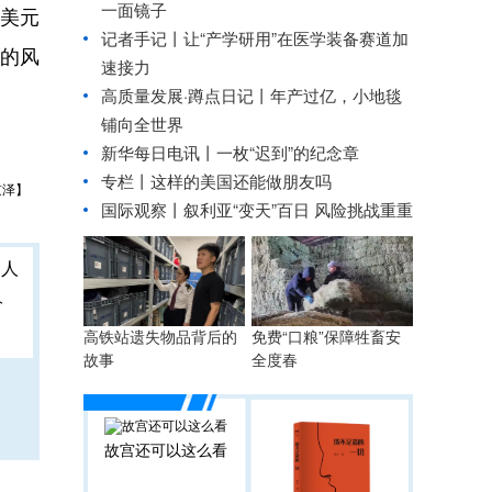
一面镜子
美元
记者手记丨让“产学研用”在医学装备赛道加
的风
速接力
高质量发展·蹲点日记丨年产过亿，小地毯
铺向全世界
新华每日电讯丨
一枚“迟到”的纪念章
专栏丨这样的美国还能做朋友吗
京泽】
国际观察丨
叙利亚“变天”百日 风险挑战重重
人
高铁站遗失物品背后的
免费“口粮”保障牲畜安
故事
全度春
故宫还可以这么看