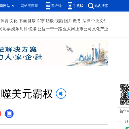
建网站
网站无障碍
客户端
手机版
站内搜索
体育
文化
书画
健康
军事
访谈
视频
图片
政务
法律
中央文件
展
彩票
娱乐
时尚
悦读
公益
一带一路
亚太网
上市公司
文化产业
反噬美元霸权