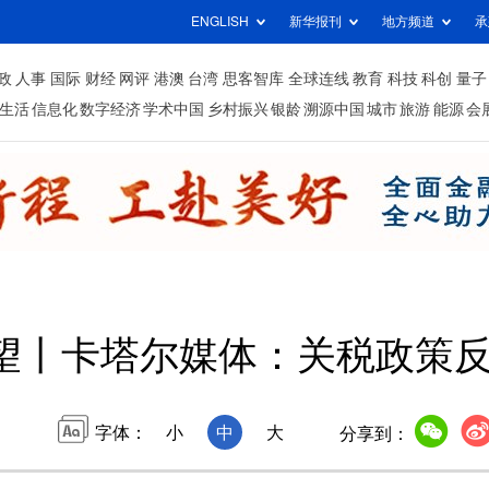
ENGLISH
新华报刊
地方频道
承
政
人事
国际
财经
网评
港澳
台湾
思客智库
全球连线
教育
科技
科创
量子
生活
信息化
数字经济
学术中国
乡村振兴
银龄
溯源中国
城市
旅游
能源
会
望丨卡塔尔媒体：关税政策
字体：
小
中
大
分享到：