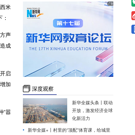
西米
下：
方声
元造成
开启
增加
深度观察
新华全媒头条丨
联动
开放，激发经济全球
“嚣
化新活力
新华全媒+丨
村里的“顶配”体育课，给城里