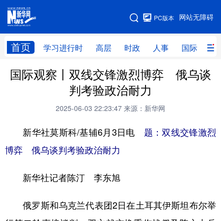
手机版
网站无障碍
PC版本
网站地图
首页
学习进行时
高层
时政
人事
国际
财
国际观察丨双线交锋激烈博弈 俄乌谈
学习进行时
高层
时政
人事
判考验政治耐力
国际
财经
网评
港澳
2025-06-03 22:23:47
来源：新华网
台湾
思客智库
全球连线
教育
新华社莫斯科/基辅6月3日电
题：双线交锋激烈
科技
科创
量子
体育
博弈 俄乌谈判考验政治耐力
文化
书画
健康
军事
新华社记者陈汀 李东旭
访谈
视频
图片
政务
法律
中央文件
金融
汽车
俄罗斯和乌克兰代表团2日在土耳其伊斯坦布尔举
食品
人居
信息化
数字经济