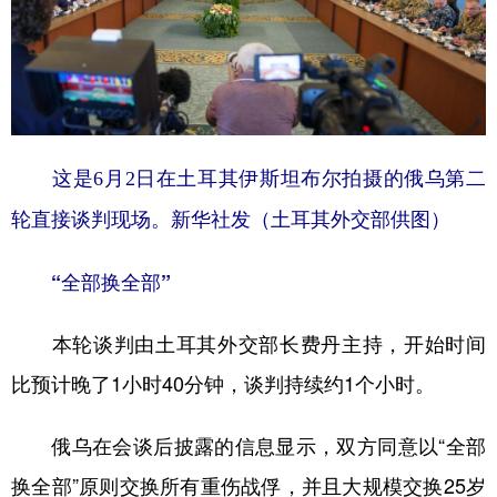
山东
河南
湖北
湖南
广东
广西
海南
重庆
四川
贵州
云南
西藏
陕西
甘肃
青海
宁夏
这是6月2日在土耳其伊斯坦布尔拍摄的俄乌第二
新疆
内蒙古
黑龙江
轮直接谈判现场。新华社发（土耳其外交部供图）
多语种频道
“全部换全部”
English
Español
Français
عربى
本轮谈判由土耳其外交部长费丹主持，开始时间
Русский язык
日本語
한국어
比预计晚了1小时40分钟，谈判持续约1个小时。
Deutsch
Português
俄乌在会谈后披露的信息显示，双方同意以“全部
换全部”原则交换所有重伤战俘，并且大规模交换25岁