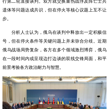
行第二轮直接谈判。双方就交换重伤战俘及阵亡士兵
遗体等问题达成共识，但在停火等核心议题上互不让
学术中国
乡村振兴
银龄
溯源中国
步。
城市
旅游
能源
会展
彩票
娱乐
时尚
悦读
分析人士认为，俄乌在谈判中释放出一定积极信
公益
一带一路
亚太网
上市公司
号，但在停火条件等关键问题上并未弥合分歧。近期
俄乌战场局势复杂，各方在多个领域激烈博弈，俄乌
文化产业
在一段时间内或呈现边打边谈的双线交锋局面，和平
前景考验各方政治耐力与智慧。
地方频道
北京
天津
河北
山西
辽宁
吉林
上海
江苏
浙江
安徽
福建
江西