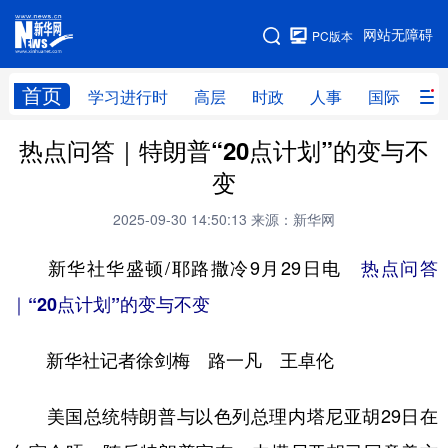
手机版
网站无障碍
PC版本
网站地图
首页
学习进行时
高层
时政
人事
国际
财
热点问答｜特朗普“20点计划”的变与不
学习进行时
高层
时政
人事
变
国际
财经
网评
港澳
2025-09-30 14:50:13
来源：新华网
台湾
思客智库
全球连线
教育
新华社华盛顿/耶路撒冷9月29日电
热点问答
科技
科创
量子
体育
｜“20点计划”的变与不变
文化
书画
健康
军事
新华社记者徐剑梅 路一凡 王卓伦
访谈
视频
图片
政务
法律
中央文件
金融
汽车
美国总统特朗普与以色列总理内塔尼亚胡29日在
食品
人居
信息化
数字经济