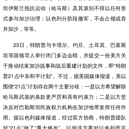
山东
河南
湖北
湖南
坦伊斯兰抵抗运动（哈马斯）及其派别不得以任何形
广东
广西
海南
重庆
式参与加沙治理；以色列分阶段撤军，不会占领或吞
四川
贵州
云南
西藏
并加沙，等等。
陕西
甘肃
青海
宁夏
23日，特朗普与卡塔尔、约旦、土耳其、巴基斯
新疆
内蒙古
黑龙江
坦等国领导人举行闭门多边会晤，并提交一份美方关
于推动结束加沙战事和战后重建计划的文件，即“特朗
多语种频道
普21点中东和平计划”。不过，据美国媒体报道，美以
English
Español
Français
عربى
围绕“21点”计划存在两个主要分歧：一是以方希望解除
Русский язык
日本語
한국어
哈马斯武装的条款更严厉和具有约束力；二是以方坚
决反对巴勒斯坦民族权力机构在加沙地带发挥任何作
Deutsch
Português
用。据以色列媒体报道，经过双方协商，特朗普团队
对“21点”做了“重大修改”，以使该方案对以色列而言