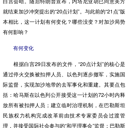
白宫会晤。随后特朗普宣布，内塔尼亚胡已同意美方
就结束加沙冲突提出的“20点计划”。与此前的“21点”版
学术中国
乡村振兴
银龄
溯源中国
本相比，这一计划有何变化？哪些没变？对加沙局势
城市
旅游
能源
会展
有何影响？
彩票
娱乐
时尚
悦读
公益
一带一路
亚太网
上市公司
有何变化
文化产业
根据白宫29日发布的文件，“20点计划”的核心是
通过停火交换被扣押人员、以色列逐步撤军，实施国
地方频道
际监督，实现加沙地带的去军事化和重建。其要点包
北京
天津
河北
山西
括：哈马斯在以色列公开接受这一计划的72小时内释
放所有被扣押人员；建立临时治理机制，在巴勒斯坦
辽宁
吉林
上海
江苏
民族权力机构完成改革前由技术专家委员会过渡管
浙江
安徽
福建
江西
理，并接受国际社会参与的“和平理事会”监督；巴勒斯