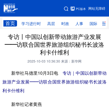
手机版
网站无障碍
PC版本
网站地图
首页
学习进行时
高层
时政
人事
国际
财
专访丨中国以创新带动旅游产业发展
学习进行时
高层
时政
人事
——访联合国世界旅游组织秘书长波洛
国际
财经
网评
港澳
利卡什维利
台湾
思客智库
全球连线
教育
2025-10-03 10:36:30
来源：新华网
科技
科创
量子
体育
新华社马德里10月3日电
专访｜中国以创新带动
文化
书画
健康
军事
旅游产业发展——访联合国世界旅游组织秘书长波洛
访谈
视频
图片
政务
利卡什维利
法律
中央文件
金融
汽车
新华社记者黄燕
食品
人居
信息化
数字经济