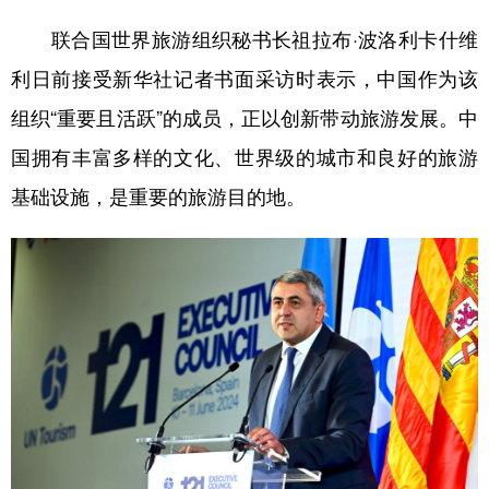
联合国世界旅游组织秘书长祖拉布·波洛利卡什维
学术中国
乡村振兴
银龄
溯源中国
利日前接受新华社记者书面采访时表示，中国作为该
城市
旅游
能源
会展
组织“重要且活跃”的成员，正以创新带动旅游发展。中
彩票
娱乐
时尚
悦读
国拥有丰富多样的文化、世界级的城市和良好的旅游
公益
一带一路
亚太网
上市公司
基础设施，是重要的旅游目的地。
文化产业
地方频道
北京
天津
河北
山西
辽宁
吉林
上海
江苏
浙江
安徽
福建
江西