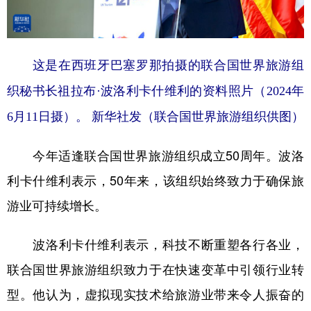
山东
河南
湖北
湖南
广东
广西
海南
重庆
四川
贵州
云南
西藏
这是在西班牙巴塞罗那拍摄的联合国世界旅游组
织秘书长祖拉布·波洛利卡什维利的资料照片（2024年
陕西
甘肃
青海
宁夏
6月11日摄）。 新华社发（联合国世界旅游组织供图）
新疆
内蒙古
黑龙江
今年适逢联合国世界旅游组织成立50周年。波洛
多语种频道
利卡什维利表示，50年来，该组织始终致力于确保旅
English
Español
Français
عربى
游业可持续增长。
Русский язык
日本語
한국어
波洛利卡什维利表示，科技不断重塑各行各业，
Deutsch
Português
联合国世界旅游组织致力于在快速变革中引领行业转
型。他认为，虚拟现实技术给旅游业带来令人振奋的