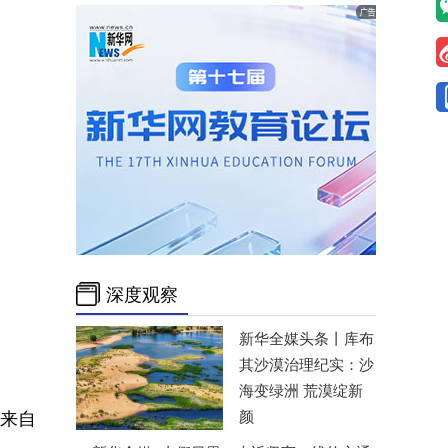
深度观察
新华全媒头条丨
库布
其沙漠治理纪实：沙
海变绿洲 荒漠绽新
来自
颜