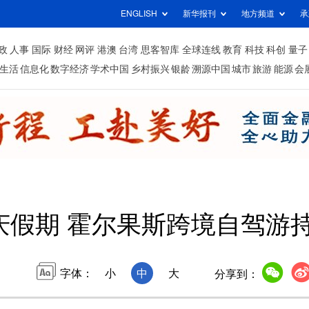
ENGLISH
新华报刊
地方频道
承
政
人事
国际
财经
网评
港澳
台湾
思客智库
全球连线
教育
科技
科创
量子
生活
信息化
数字经济
学术中国
乡村振兴
银龄
溯源中国
城市
旅游
能源
会
庆假期 霍尔果斯跨境自驾游
字体：
小
中
大
分享到：