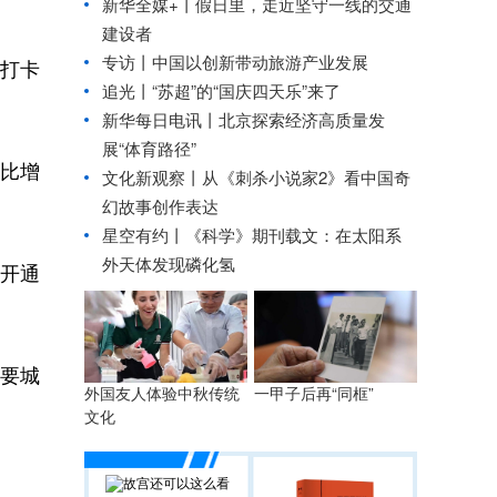
新华全媒+丨
假日里，走近坚守一线的交通
建设者
专访丨中国以创新带动旅游产业发展
打卡
追光丨“苏超”的“国庆四天乐”来了
新华每日电讯丨
北京探索经济高质量发
展“体育路径”
比增
文化新观察丨
从《刺杀小说家2》看中国奇
幻故事创作表达
星空有约丨
《科学》期刊载文：在太阳系
外天体发现磷化氢
开通
要城
外国友人体验中秋传统
一甲子后再“同框”
文化