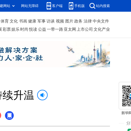
建网站
网站无障碍
客户端
手机版
站内搜索
体育
文化
书画
健康
军事
访谈
视频
图片
政务
法律
中央文件
展
彩票
娱乐
时尚
悦读
公益
一带一路
亚太网
上市公司
文化产业
持续升温