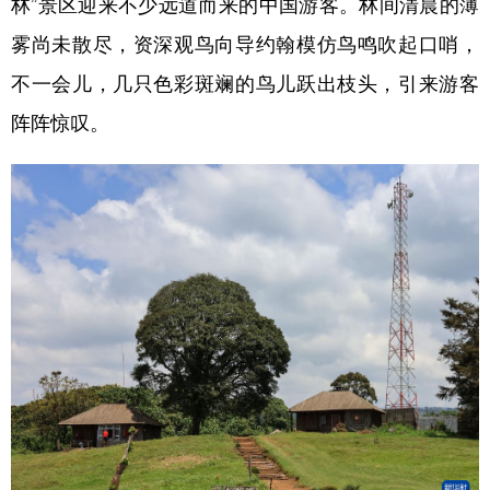
林”景区迎来不少远道而来的中国游客。林间清晨的薄
雾尚未散尽，资深观鸟向导约翰模仿鸟鸣吹起口哨，
学术中国
乡村振兴
银龄
溯源中国
不一会儿，几只色彩斑斓的鸟儿跃出枝头，引来游客
城市
旅游
能源
会展
阵阵惊叹。
彩票
娱乐
时尚
悦读
公益
一带一路
亚太网
上市公司
文化产业
地方频道
北京
天津
河北
山西
辽宁
吉林
上海
江苏
浙江
安徽
福建
江西