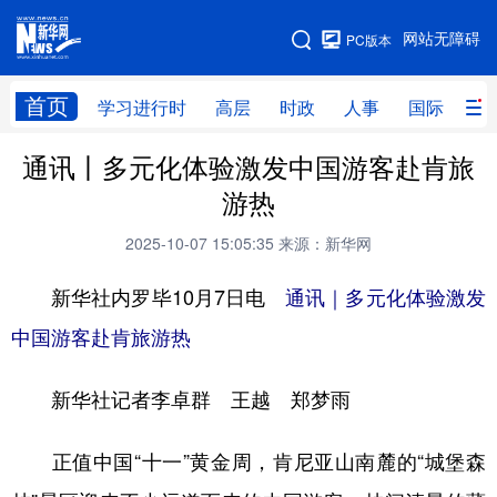
手机版
网站无障碍
PC版本
网站地图
首页
学习进行时
高层
时政
人事
国际
财
通讯丨多元化体验激发中国游客赴肯旅
学习进行时
高层
时政
人事
游热
国际
财经
网评
港澳
2025-10-07 15:05:35
来源：新华网
台湾
思客智库
全球连线
教育
新华社内罗毕10月7日电
通讯｜多元化体验激发
科技
科创
量子
体育
中国游客赴肯旅游热
文化
书画
健康
军事
新华社记者李卓群 王越 郑梦雨
访谈
视频
图片
政务
法律
中央文件
金融
汽车
正值中国“十一”黄金周，肯尼亚山南麓的“城堡森
食品
人居
信息化
数字经济