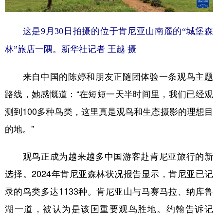
山东
河南
湖北
湖南
广东
广西
海南
重庆
这是9月30日拍摄的位于肯尼亚山南麓的“城堡森
四川
贵州
云南
西藏
林”旅店一隅。新华社记者 王越 摄
陕西
甘肃
青海
宁夏
来自中国的陈婷和朋友正随团体验一条观鸟主题
新疆
内蒙古
黑龙江
路线，她感慨道：“在短短一天半时间里，我们已经观
测到100多种鸟类，这里真是观鸟和生态摄影的理想目
多语种频道
的地。”
English
Español
Français
عربى
观鸟正成为越来越多中国游客赴肯尼亚旅行的新
Русский язык
日本語
한국어
选择。2024年肯尼亚森林状况报告显示，肯尼亚已记
Deutsch
Português
录的鸟类多达1133种。肯尼亚山与马赛马拉、纳库鲁
湖一道，被认为是该国重要观鸟胜地。约翰告诉记