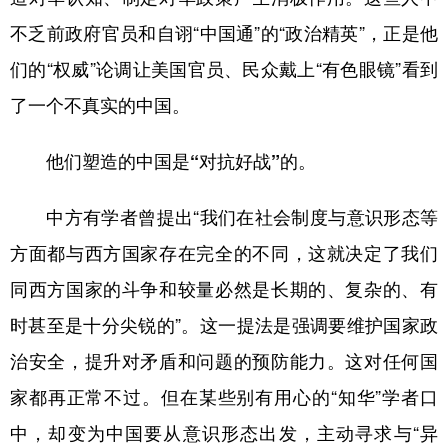
山东
河南
湖北
湖南
不乏前政府官员和自诩“中国通”的“政治精英”，正是他
广东
广西
海南
重庆
们的“权威”论调让美国官员、民众戴上“有色眼镜”看到
四川
贵州
云南
西藏
了一个不真实的中国。
陕西
甘肃
青海
宁夏
他们塑造的中国是“对抗好战”的。
新疆
内蒙古
黑龙江
中方有学者曾提出“我们在社会制度与意识形态等
多语种频道
方面都与西方国家存在完全的不同，这就决定了我们
同西方国家的斗争和较量必然是长期的、复杂的、有
English
Español
Français
عربى
时甚至是十分尖锐的”。这一提法是强调要维护国家政
Русский язык
日本語
한국어
治安全，提升对矛盾和问题的预防能力。这对任何国
Deutsch
Português
家都再正常不过。但在某些别有用心的“知华”学者口
中，却变为中国要从意识形态出发，主动寻求与“异