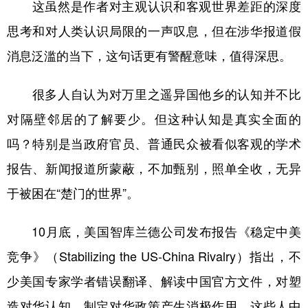
这虽然是作者对主观认识和客观世界差距的深度
学术中国
乡村振兴
银龄
溯源中国
思考和对人类认识局限的一声叹息，但在涉华报道假
消息泛滥的当下，这句话更有警醒意味，值得深思。
城市
旅游
能源
会展
彩票
娱乐
时尚
悦读
很多人自认为对万里之遥异国他乡的认知并不比
公益
一带一路
亚太网
上市公司
对隔壁邻居的了解要少。但这种认知是真实全面的
吗？特别是当政府官员、普通民众被看似客观的学术
文化产业
报告、新闻报道所蒙蔽，不加甄别，照单全收，无异
于被困在“楚门的世界”。
地方频道
北京
天津
河北
山西
10月底，美国智库兰德公司发布报告《稳定中美
辽宁
吉林
上海
江苏
竞争》（Stabilizing the US-China Rivalry）指出，不
少美国专家学者错误翻译、解读中国官方文件，对塑
浙江
安徽
福建
江西
造对华认知、制定对华政策产生消极作用。这些人中