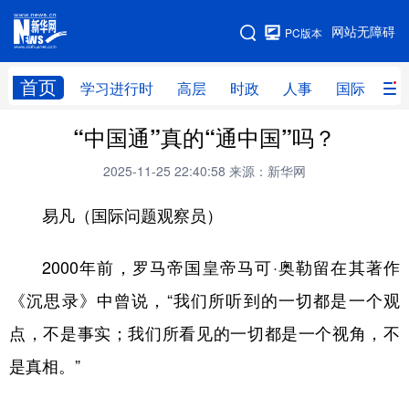
手机版
网站无障碍
PC版本
网站地图
首页
学习进行时
高层
时政
人事
国际
财
“中国通”真的“通中国”吗？
学习进行时
高层
时政
人事
2025-11-25 22:40:58
来源：新华网
国际
财经
网评
港澳
易凡（国际问题观察员）
台湾
思客智库
全球连线
教育
科技
科创
量子
体育
2000年前，罗马帝国皇帝马可·奥勒留在其著作
文化
书画
健康
军事
《沉思录》中曾说，“我们所听到的一切都是一个观
访谈
视频
图片
政务
点，不是事实；我们所看见的一切都是一个视角，不
是真相。”
法律
中央文件
金融
汽车
食品
人居
信息化
数字经济