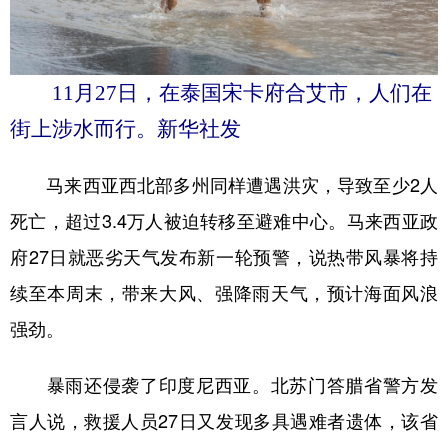
山东
河南
湖北
湖南
广东
广西
海南
重庆
四川
贵州
云南
西藏
11月27日，在泰国宋卡府合艾市，人们在
街上涉水而行。新华社发
陕西
甘肃
青海
宁夏
新疆
内蒙古
黑龙江
马来西亚西北部多州同样遭遇洪灾，导致至少2人
死亡，超过3.4万人被迫转移至避难中心。马来西亚政
多语种频道
府27日就恶劣天气发布新一轮预警，说热带风暴将持
English
Español
Français
عربى
续至本周末，带来大风、强降雨天气，预计海面风浪
强劲。
Русский язык
日本語
한국어
Deutsch
Português
暴雨还侵袭了印度尼西亚。北苏门答腊省警方发
言人说，救援人员27日又发现多具遇难者遗体，该省