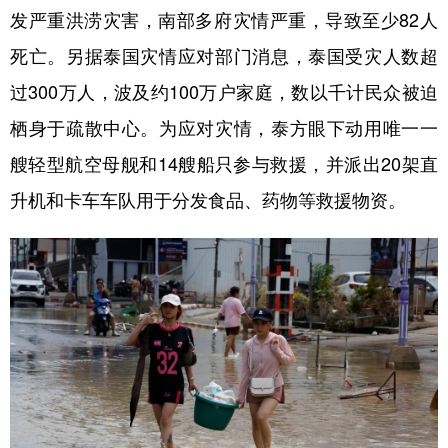
发严重洪涝灾害，南部多府灾情严重，导致至少82人
学术中国
乡村振兴
银龄
溯源中国
死亡。另据泰国灾情应对部门消息，泰国受灾人数超
城市
旅游
能源
会展
过300万人，波及约100万户家庭，数以千计民众被迫
彩票
娱乐
时尚
悦读
栖身于疏散中心。为应对灾情，泰方眼下动用唯一一
艘轻型航空母舰和14艘船只参与救援，并派出20架直
公益
一带一路
亚太网
上市公司
升机和卡车车队用于分发食品、药物等救援物资。
文化产业
地方频道
北京
天津
河北
山西
辽宁
吉林
上海
江苏
浙江
安徽
福建
江西