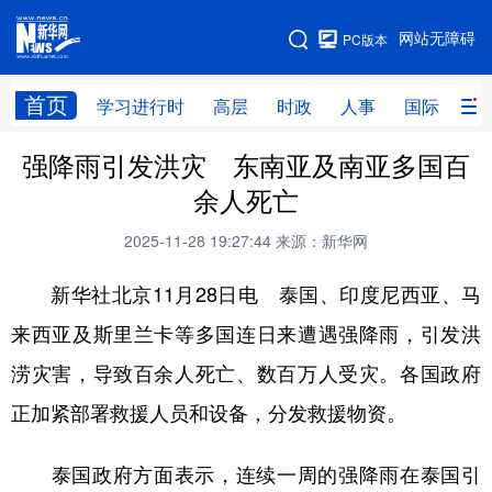
手机版
网站无障碍
PC版本
网站地图
首页
学习进行时
高层
时政
人事
国际
财
强降雨引发洪灾 东南亚及南亚多国百
学习进行时
高层
时政
人事
余人死亡
国际
财经
网评
港澳
2025-11-28 19:27:44
来源：新华网
台湾
思客智库
全球连线
教育
新华社北京11月28日电 泰国、印度尼西亚、马
科技
科创
量子
体育
来西亚及斯里兰卡等多国连日来遭遇强降雨，引发洪
文化
书画
健康
军事
涝灾害，导致百余人死亡、数百万人受灾。各国政府
访谈
视频
图片
政务
正加紧部署救援人员和设备，分发救援物资。
法律
中央文件
金融
汽车
泰国政府方面表示，连续一周的强降雨在泰国引
食品
人居
信息化
数字经济