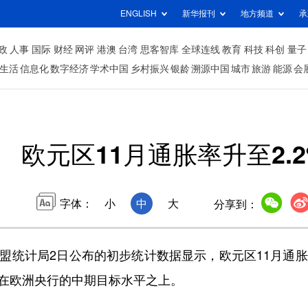
ENGLISH
新华报刊
地方频道
承
政
人事
国际
财经
网评
港澳
台湾
思客智库
全球连线
教育
科技
科创
量子
生活
信息化
数字经济
学术中国
乡村振兴
银龄
溯源中国
城市
旅游
能源
会
欧元区11月通胀率升至2.2
字体：
小
中
大
分享到：
盟统计局2日公布的初步统计数据显示，欧元区11月通
保持在欧洲央行的中期目标水平之上。