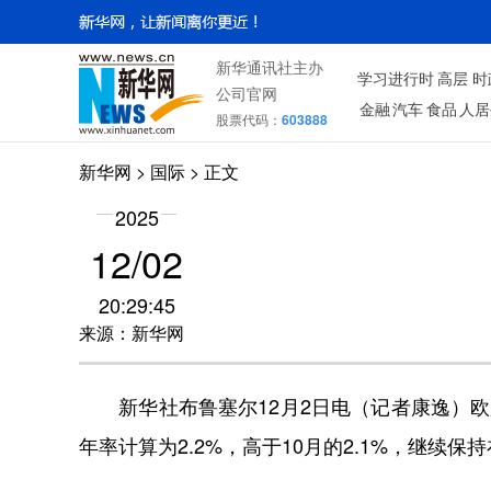
新华通讯社主办
学习进行时
高层
时
公司官网
金融
汽车
食品
人居
股票代码：
603888
新华网
>
国际
> 正文
2025
12/02
20:29:45
来源：新华网
新华社布鲁塞尔12月2日电（记者康逸）欧
年率计算为2.2%，高于10月的2.1%，继续