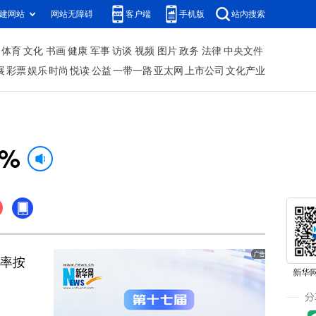
建网站
网站无障碍
客户端
手机版
站内搜索
体育
文化
书画
健康
军事
访谈
视频
图片
政务
法律
中央文件
展
彩票
娱乐
时尚
悦读
公益
一带一路
亚太网
上市公司
文化产业
%
胀率按