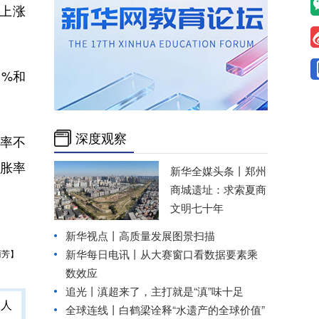
格上涨
1%和
深度观察
率不
通胀率
新华全媒头条丨
郑州
商城遗址：求索夏商
文明七十年
新华视点丨
高质量发展图景扫描
新华每日电讯丨
从大赛窗口看数据要素乘
丽芳】
数效应
追光丨
滇超来了，主打就是“滇”味十足
全球连线丨
白鹤梁诠释“水遗产的全球价值”