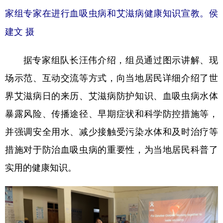
山东
河南
湖北
湖南
家组专家在进行血吸虫病和艾滋病健康知识宣教。侯
广东
广西
海南
重庆
建文 摄
四川
贵州
云南
西藏
据专家组队长汪伟介绍，组员通过图示讲解、现
陕西
甘肃
青海
宁夏
场示范、互动交流等方式，向当地居民详细介绍了世
新疆
内蒙古
黑龙江
界艾滋病日的来历、艾滋病防护知识、血吸虫病水体
暴露风险、传播途径、早期症状和科学防控措施等，
多语种频道
并强调安全用水、减少接触受污染水体和及时治疗等
English
Español
Français
عربى
措施对于防治血吸虫病的重要性，为当地居民科普了
Русский язык
日本語
한국어
实用的健康知识。
Deutsch
Português