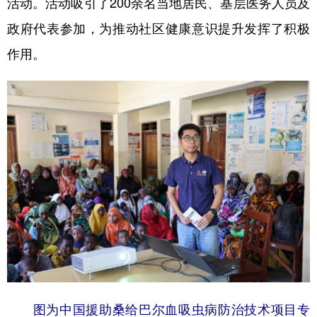
活动。活动吸引了200余名当地居民、基层医务人员及
政府代表参加，为推动社区健康意识提升发挥了积极
学术中国
乡村振兴
银龄
溯源中国
作用。
城市
旅游
能源
会展
彩票
娱乐
时尚
悦读
公益
一带一路
亚太网
上市公司
文化产业
地方频道
北京
天津
河北
山西
辽宁
吉林
上海
江苏
浙江
安徽
福建
江西
图为中国援助桑给巴尔血吸虫病防治技术项目专