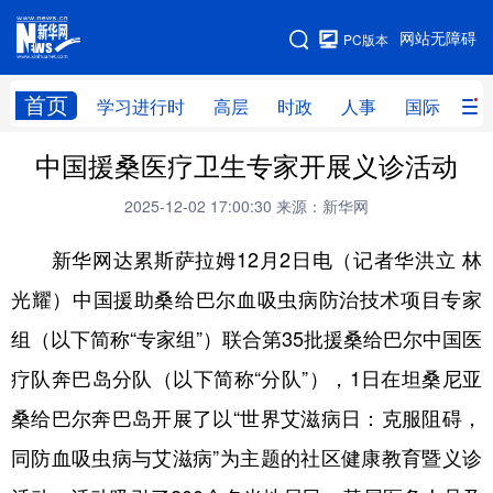
手机版
网站无障碍
PC版本
网站地图
首页
学习进行时
高层
时政
人事
国际
财
中国援桑医疗卫生专家开展义诊活动
学习进行时
高层
时政
人事
2025-12-02 17:00:30
来源：新华网
国际
财经
网评
港澳
新华网达累斯萨拉姆12月2日电（记者华洪立 林
台湾
思客智库
全球连线
教育
光耀）中国援助桑给巴尔血吸虫病防治技术项目专家
科技
科创
量子
体育
组（以下简称“专家组”）联合第35批援桑给巴尔中国医
文化
书画
健康
军事
疗队奔巴岛分队（以下简称“分队”），1日在坦桑尼亚
访谈
视频
图片
政务
桑给巴尔奔巴岛开展了以“世界艾滋病日：克服阻碍，
法律
中央文件
金融
汽车
同防血吸虫病与艾滋病”为主题的社区健康教育暨义诊
食品
人居
信息化
数字经济